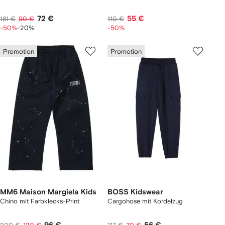
72 €
55 €
181 €
90 €
110 €
-50%
-20%
-50%
Promotion
Promotion
MM6 Maison Margiela Kids
BOSS Kidswear
Chino mit Farbklecks-Print
Cargohose mit Kordelzug