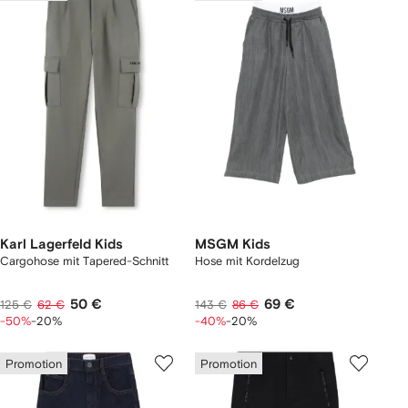
Karl Lagerfeld Kids
MSGM Kids
Cargohose mit Tapered-Schnitt
Hose mit Kordelzug
50 €
69 €
125 €
62 €
143 €
86 €
-50%
-20%
-40%
-20%
Promotion
Promotion