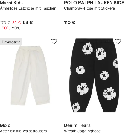
Marni Kids
POLO RALPH LAUREN KIDS
Ärmellose Latzhose mit Taschen
Chambray-Hose mit Stickerei
68 €
110 €
170 €
85 €
-50%
-20%
Promotion
Molo
Denim Tears
Aster elastic-waist trousers
Wreath Jogginghose