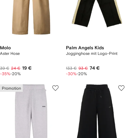
Molo
Palm Angels Kids
Aster Hose
Jogginghose mit Logo-Print
19 €
74 €
39 €
24 €
133 €
93 €
-35%
-20%
-30%
-20%
Promotion