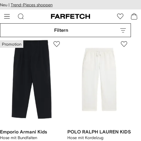
rierefreiheit
Neu |
Trend-Pieces shoppen
eiter zum
auptmenü
RFETCH
Filtern
Promotion
Emporio Armani Kids
POLO RALPH LAUREN KIDS
Hose mit Bundfalten
Hose mit Kordelzug