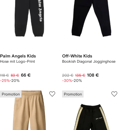
Palm Angels Kids
Off-White Kids
Hose mit Logo-Print
Bookish Diagonal Jogginghose
66 €
108 €
118 €
83 €
202 €
135 €
-25%
-20%
-30%
-20%
Promotion
Promotion