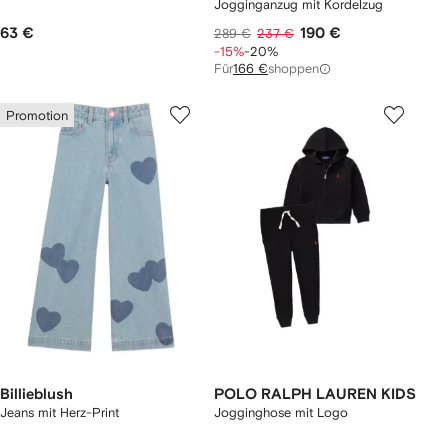
Jogginganzug mit Kordelzug
63 €
190 €
289 €
237 €
-15%
-20%
Für
166 €
shoppen
Promotion
Billieblush
POLO RALPH LAUREN KIDS
Jeans mit Herz-Print
Jogginghose mit Logo