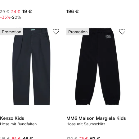
19 €
196 €
39 €
24 €
-35%
-20%
Promotion
Promotion
Kenzo Kids
MM6 Maison Margiela Kids
Hose mit Bundfalten
Hose mit Saumschlitz
46 €
62 €
115 €
58 €
130 €
78 €