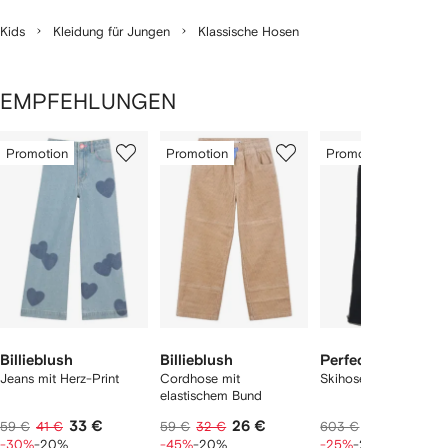
Kids
Kleidung für Jungen
Klassische Hosen
EMPFEHLUNGEN
1
2
3
von
Promotion
Promotion
Promotion
von
von
von
2
12
12
12
rtikel(n)
zeigen
Billieblush
Billieblush
Perfect Moment K
Jeans mit Herz-Print
Cordhose mit
Skihose mit hohem B
elastischem Bund
33 €
26 €
362 
59 €
41 €
59 €
32 €
603 €
453 €
-30%
-20%
-45%
-20%
-25%
-20%