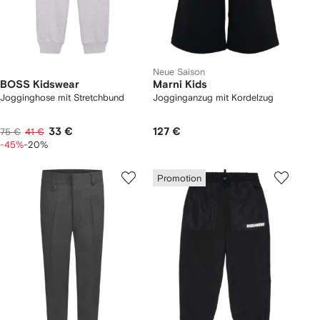
Neue Saison
BOSS Kidswear
Marni Kids
Jogginghose mit Stretchbund
Jogginganzug mit Kordelzug
33 €
127 €
75 €
41 €
-45%
-20%
Promotion