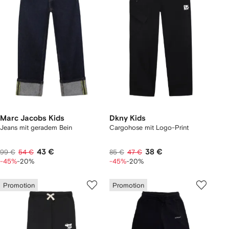
Marc Jacobs Kids
Dkny Kids
Jeans mit geradem Bein
Cargohose mit Logo-Print
43 €
38 €
99 €
54 €
85 €
47 €
-45%
-20%
-45%
-20%
Promotion
Promotion