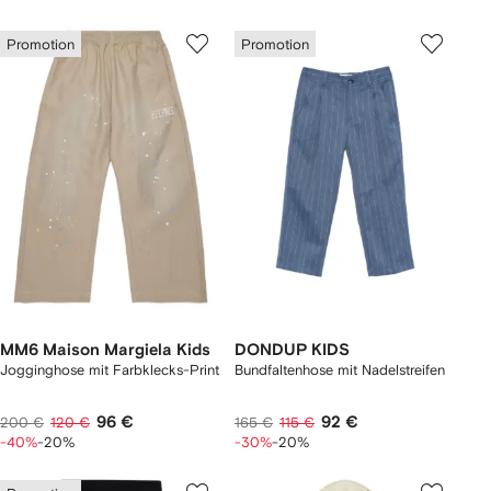
Promotion
Promotion
MM6 Maison Margiela Kids
DONDUP KIDS
Jogginghose mit Farbklecks-Print
Bundfaltenhose mit Nadelstreifen
96 €
92 €
200 €
120 €
165 €
115 €
-40%
-20%
-30%
-20%