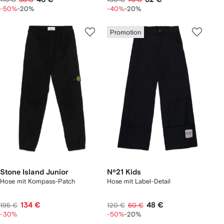
-50%
-20%
-40%
-20%
Promotion
Stone Island Junior
Nº21 Kids
Hose mit Kompass-Patch
Hose mit Label-Detail
134 €
48 €
195 €
120 €
60 €
-30%
-50%
-20%