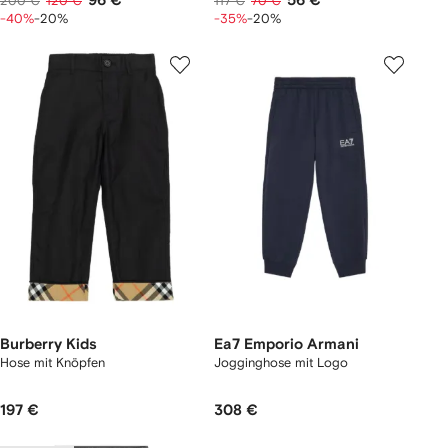
96 €
56 €
200 €
120 €
117 €
70 €
-40%
-20%
-35%
-20%
Burberry Kids
Ea7 Emporio Armani
Hose mit Knöpfen
Jogginghose mit Logo
197 €
308 €