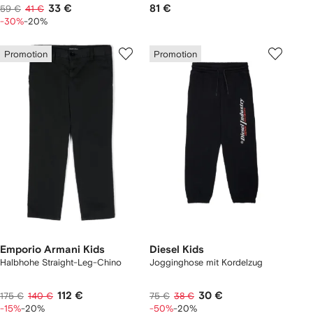
33 €
81 €
59 €
41 €
-30%
-20%
Promotion
Promotion
Emporio Armani Kids
Diesel Kids
Halbhohe Straight-Leg-Chino
Jogginghose mit Kordelzug
112 €
30 €
175 €
140 €
75 €
38 €
-15%
-20%
-50%
-20%