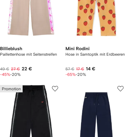
Billieblush
Mini Rodini
Paillettenhose mit Seitenstreifen
Hose in Samtoptik mit Erdbeeren
22 €
14 €
49 €
27 €
57 €
17 €
-45%
-20%
-65%
-20%
Promotion