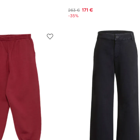
171 €
263 €
-35%