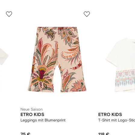
3
4
von
von
4
4
Neue Saison
ETRO KIDS
ETRO KIDS
Leggings mit Blumenprint
T-Shirt mit Logo-Sti
75 €
118 €