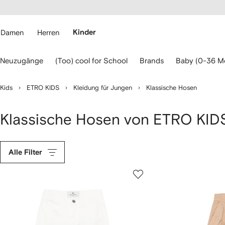
rierefreiheit
eiter zum
auptmenü
RFETCH
Damen
Herren
Kinder
erwenden
Neuzugänge
(Too) cool for School
Brands
Baby (0-36 M
ie
ie
eiltasten
Kids
ETRO KIDS
Kleidung für Jungen
Klassische Hosen
ur
avigation.
Klassische Hosen von ETRO KID
Alle Filter