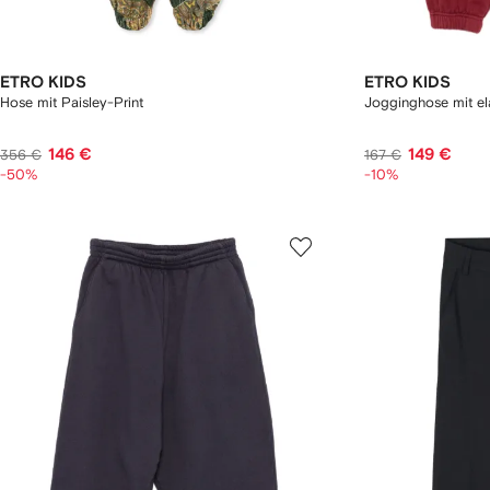
ETRO KIDS
ETRO KIDS
Hose mit Paisley-Print
Jogginghose mit el
146 €
149 €
356 €
167 €
-50%
-10%