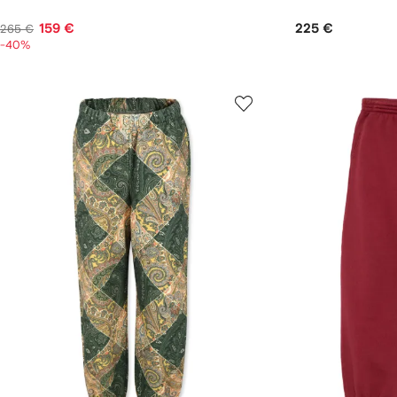
159 €
225 €
265 €
-40%