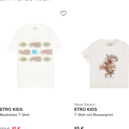
1
2
on
von
von
4
4
rtikel(n)
eigen
Neue Saison
ETRO KIDS
ETRO KIDS
Besticktes T-Shirt
T-Shirt mit Blumenprint
91 €
85 €
133 €