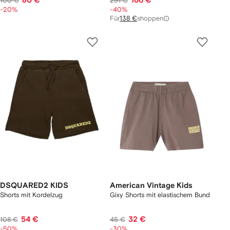
80 €
166 €
100 €
291 €
-20%
-40%
Für
138 €
shoppen
DSQUARED2 KIDS
American Vintage Kids
Shorts mit Kordelzug
Gixy Shorts mit elastischem Bund
54 €
32 €
108 €
45 €
-50%
-30%