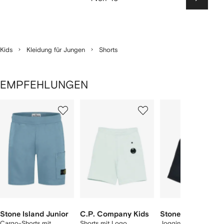
Weiter
Kids
Kleidung für Jungen
Shorts
EMPFEHLUNGEN
1
2
3
von
von
von
von
2
12
12
12
rtikel(n)
zeigen
Stone Island Junior
C.P. Company Kids
Stone Island Juni
Cargo-Shorts mit
Shorts mit Logo
Joggingshorts mit