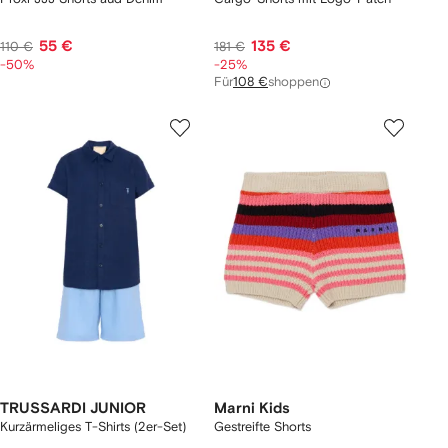
55 €
135 €
110 €
181 €
-50%
-25%
Für
108 €
shoppen
TRUSSARDI JUNIOR
Marni Kids
Kurzärmeliges T-Shirts (2er-Set)
Gestreifte Shorts