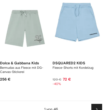
Dolce & Gabbana Kids
DSQUARED2 KIDS
Bermudas aus Fleece mit DG-
Fleece-Shorts mit Kordelzug
Canvas-Stickerei
256 €
72 €
120 €
-40%
1 von 46