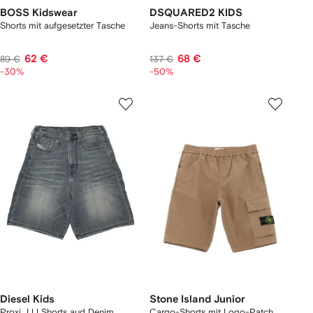
BOSS Kidswear
DSQUARED2 KIDS
Shorts mit aufgesetzter Tasche
Jeans-Shorts mit Tasche
62 €
68 €
89 €
137 €
-30%
-50%
Diesel Kids
Stone Island Junior
Proxi JJJ Shorts aud Denim
Cargo-Shorts mit Logo-Patch