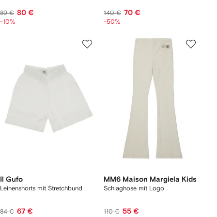
80 €
70 €
89 €
140 €
-10%
-50%
Il Gufo
MM6 Maison Margiela Kids
Leinenshorts mit Stretchbund
Schlaghose mit Logo
67 €
55 €
84 €
110 €