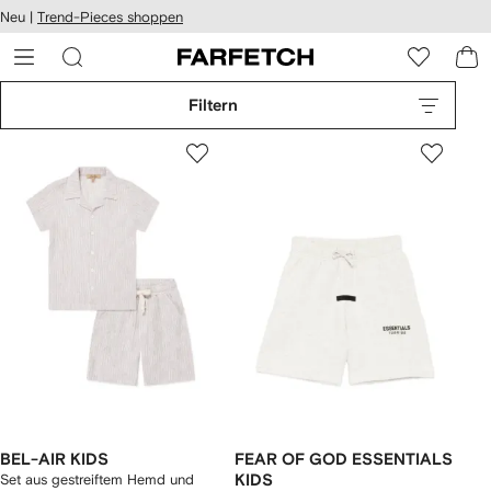
rierefreiheit
Neu |
Trend-Pieces shoppen
eiter zum
auptmenü
RFETCH
Filtern
BEL-AIR KIDS
FEAR OF GOD ESSENTIALS
Set aus gestreiftem Hemd und
KIDS