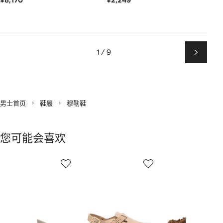
¥8,170
¥2,249
1 / 9
下
一
页
男士首页
鞋履
穆勒鞋
您可能会喜欢
显
1
2
3
示
/
/
/
2
12
12
12
件
商
品
中
的