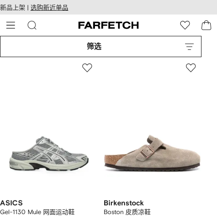
转
ARFETCH
新品上架 |
选购新近单品
至
无障碍网络
主
建设
内
容
筛选
ASICS
Birkenstock
Gel-1130 Mule 网面运动鞋
Boston 皮质凉鞋