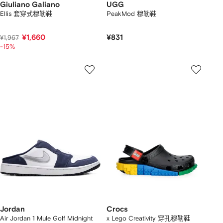
Giuliano Galiano
UGG
Ellis 套穿式穆勒鞋
PeakMod 穆勒鞋
¥1,660
¥831
¥1,967
-15%
Jordan
Crocs
Air Jordan 1 Mule Golf Midnight
x Lego Creativity 穿孔穆勒鞋