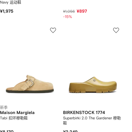
Navy 运动鞋
¥1,975
¥897
¥1,056
-15%
新季
Maison Margiela
BIRKENSTOCK 1774
Tabi 扣环穆勒鞋
Superbirki 2.0 The Gardener 穆勒
鞋