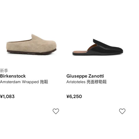
新季
Birkenstock
Giuseppe Zanotti
Amsterdam Wrapped 拖鞋
Aristoteles 亮面穆勒鞋
¥1,083
¥6,250