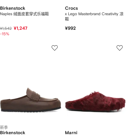
Birkenstock
Crocs
Naples 绒面皮套穿式乐福鞋
x Lego Masterbrand Creativity 凉
鞋
¥1,247
¥992
¥1,542
-15%
新季
Birkenstock
Marni