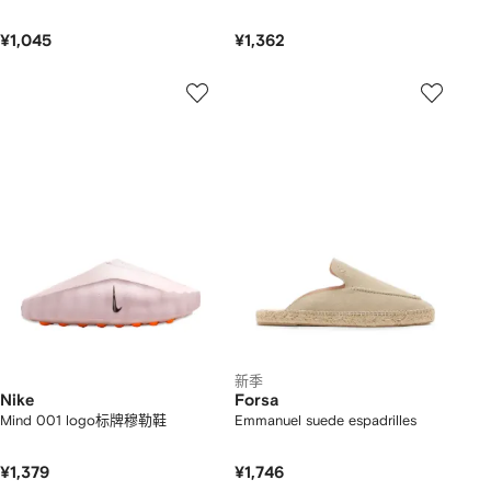
¥1,045
¥1,362
新季
Nike
Forsa
Mind 001 logo标牌穆勒鞋
Emmanuel suede espadrilles
¥1,379
¥1,746