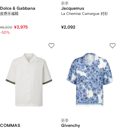
新季
Dolce & Gabbana
Jacquemus
皮质乐福鞋
La Chemise Camargue 衬衫
¥3,975
¥2,092
¥8,300
-50%
新季
COMMAS
Givenchy