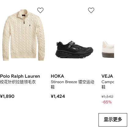
显
1
2
3
示
/
/
/
2
12
12
12
件
商
品
中
的
个
Polo Ralph Lauren
HOKA
VEJA
绞花针织拉链领毛衣
Stinson Breeze 镂空运动
Campo bold 绒
鞋
鞋
¥1,890
¥1,424
¥445
¥1,342
-65%
显示更多