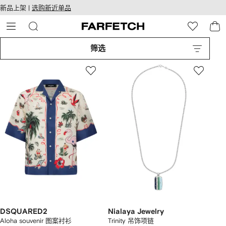
转
ARFETCH
新品上架 |
选购新近单品
至
无障碍网络
主
建设
内
容
筛选
DSQUARED2
Nialaya Jewelry
Aloha souvenir 图案衬衫
Trinity 吊饰项链