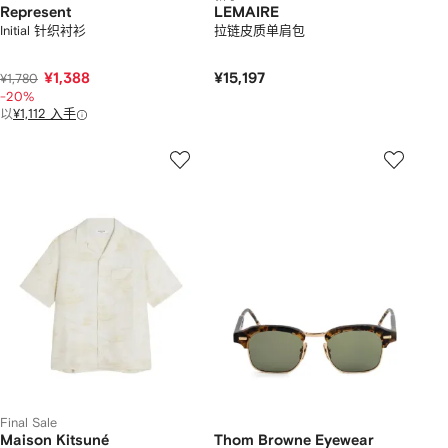
Represent
LEMAIRE
Initial 针织衬衫
拉链皮质单肩包
¥1,388
¥15,197
¥1,780
-20%
以
¥1,112 入手
Final Sale
Maison Kitsuné
Thom Browne Eyewear