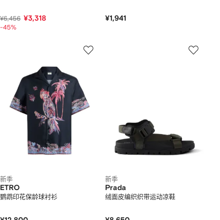
¥3,318
¥1,941
¥6,456
-45%
新季
新季
ETRO
Prada
鹦鹉印花保龄球衬衫
绒面皮编织织带运动凉鞋