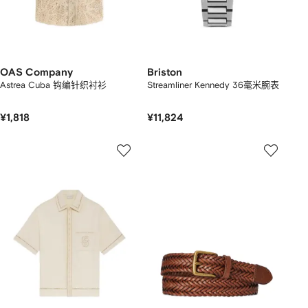
OAS Company
Briston
Astrea Cuba 钩编针织衬衫
Streamliner Kennedy 36毫米腕表
¥1,818
¥11,824