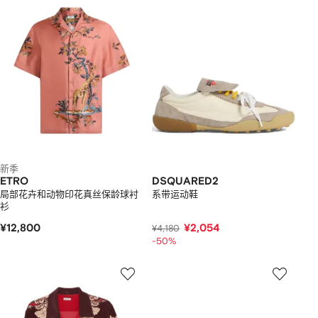
新季
ETRO
DSQUARED2
局部花卉和动物印花真丝保龄球衬
系带运动鞋
衫
¥12,800
¥2,054
¥4,180
-50%