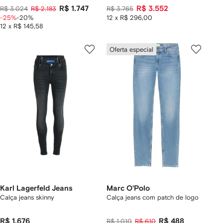
R$ 1.747
R$ 3.552
R$ 3.024
R$ 2.183
R$ 3.765
-25%
-20%
12 x R$ 296,00
12 x R$ 145,58
Oferta especial
Karl Lagerfeld Jeans
Marc O'Polo
Calça jeans skinny
Calça jeans com patch de logo
R$ 1.676
R$ 488
R$ 1.010
R$ 610