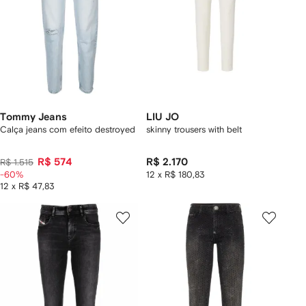
Tommy Jeans
LIU JO
Calça jeans com efeito destroyed
skinny trousers with belt
R$ 574
R$ 2.170
R$ 1.515
-60%
12 x R$ 180,83
12 x R$ 47,83