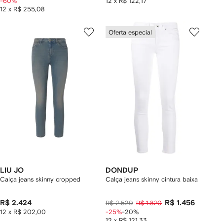
-60%
12 x R$ 122,17
12 x R$ 255,08
Oferta especial
LIU JO
DONDUP
Calça jeans skinny cropped
Calça jeans skinny cintura baixa
R$ 2.424
R$ 1.456
R$ 2.520
R$ 1.820
12 x R$ 202,00
-25%
-20%
12 x R$ 121,33