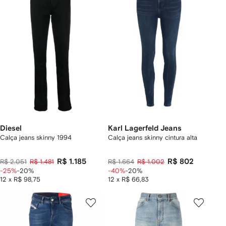
Diesel
Karl Lagerfeld Jeans
Calça jeans skinny 1994
Calça jeans skinny cintura alta
R$ 1.185
R$ 802
R$ 2.051
R$ 1.481
R$ 1.664
R$ 1.002
-25%
-20%
-40%
-20%
12 x R$ 98,75
12 x R$ 66,83