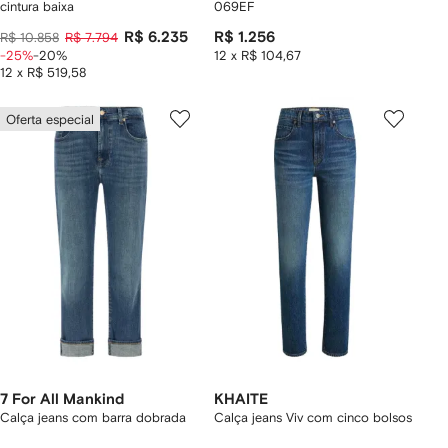
cintura baixa
069EF
R$ 6.235
R$ 1.256
R$ 10.858
R$ 7.794
-25%
-20%
12 x R$ 104,67
12 x R$ 519,58
Oferta especial
7 For All Mankind
KHAITE
Calça jeans com barra dobrada
Calça jeans Viv com cinco bolsos