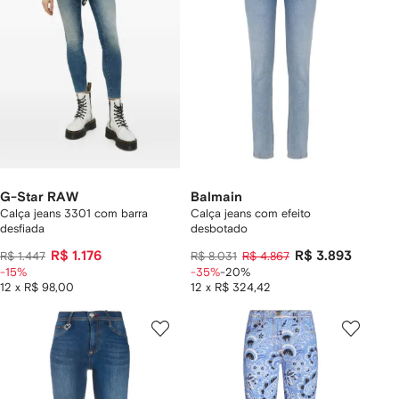
G-Star RAW
Balmain
Calça jeans 3301 com barra
Calça jeans com efeito
desfiada
desbotado
R$ 1.176
R$ 3.893
R$ 1.447
R$ 8.031
R$ 4.867
-15%
-35%
-20%
12 x R$ 98,00
12 x R$ 324,42