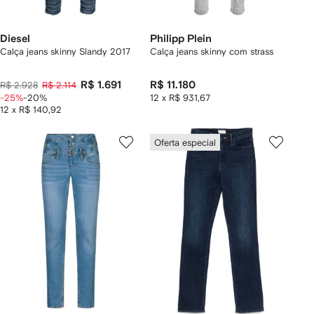
Diesel
Philipp Plein
Calça jeans skinny Slandy 2017
Calça jeans skinny com strass
R$ 1.691
R$ 11.180
R$ 2.928
R$ 2.114
-25%
-20%
12 x R$ 931,67
12 x R$ 140,92
Oferta especial