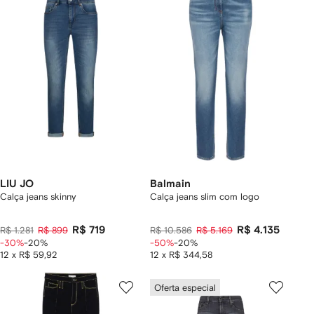
LIU JO
Balmain
Calça jeans skinny
Calça jeans slim com logo
R$ 719
R$ 4.135
R$ 1.281
R$ 899
R$ 10.586
R$ 5.169
-30%
-20%
-50%
-20%
12 x R$ 59,92
12 x R$ 344,58
Oferta especial