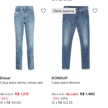
Oferta especial
Diesel
DONDUP
Calça jeans skinny cintura alta
Calça jeans Monroe
R$ 1.212
R$ 1.480
R$ 3.524
R$ 3.031
R$ 1.850
-65%
-35%
-20%
12 x R$ 101,00
12 x R$ 123,33