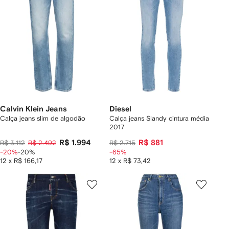
Calvin Klein Jeans
Diesel
Calça jeans slim de algodão
Calça jeans Slandy cintura média
2017
R$ 1.994
R$ 881
R$ 3.112
R$ 2.492
R$ 2.715
-20%
-20%
-65%
12 x R$ 166,17
12 x R$ 73,42