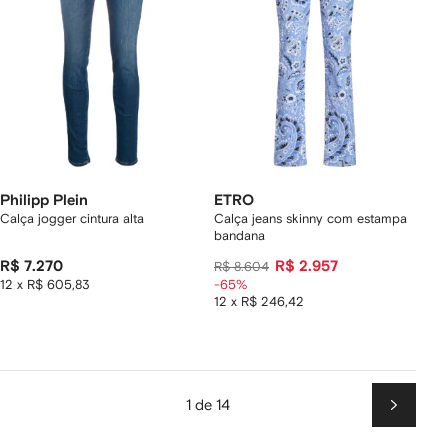
Philipp Plein
ETRO
Calça jogger cintura alta
Calça jeans skinny com estampa
bandana
R$ 7.270
R$ 2.957
R$ 8.604
12 x R$ 605,83
-65%
12 x R$ 246,42
1 de 14
Próxim