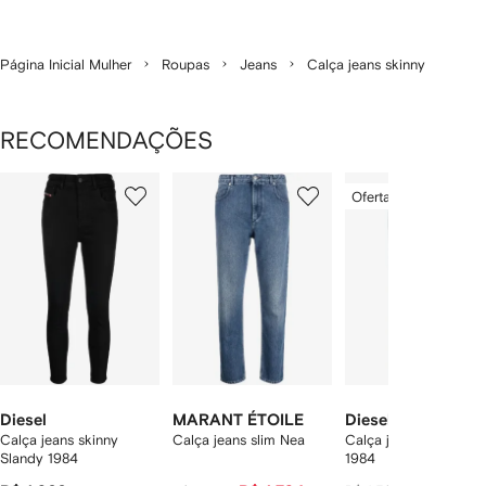
Página Inicial Mulher
Roupas
Jeans
Calça jeans skinny
RECOMENDAÇÕES
Mostrando
1
2
3
Oferta especial
de
de
de
de
6
6
6
6
tens
Diesel
MARANT ÉTOILE
Diesel
Calça jeans skinny
Calça jeans slim Nea
Calça jeans Slandy-H
Slandy 1984
1984