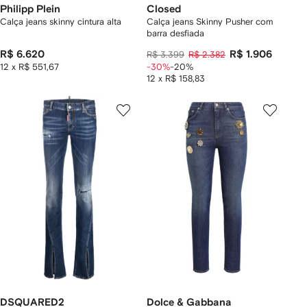
Philipp Plein
Closed
Calça jeans skinny cintura alta
Calça jeans Skinny Pusher com
barra desfiada
R$ 6.620
R$ 1.906
R$ 3.399
R$ 2.382
12 x R$ 551,67
-30%
-20%
12 x R$ 158,83
DSQUARED2
Dolce & Gabbana