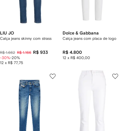
LIU JO
Dolce & Gabbana
Calça jeans skinny com strass
Calça jeans com placa de logo
R$ 933
R$ 4.800
R$ 1.662
R$ 1.166
-30%
-20%
12 x R$ 400,00
12 x R$ 77,75