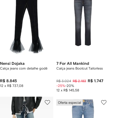
Nensi Dojaka
7 For All Mankind
Calça jeans com detalhe godê
Calça jeans Bootcut Tailorless
R$ 8.845
R$ 1.747
R$ 3.024
R$ 2.183
12 x R$ 737,08
-25%
-20%
12 x R$ 145,58
Oferta especial