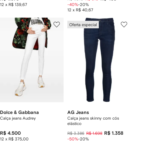
12 x R$ 139,67
-40%
-20%
12 x R$ 40,67
Oferta especial
Dolce & Gabbana
AG Jeans
Calça jeans Audrey
Calça jeans skinny com cós
elástico
R$ 4.500
R$ 1.358
R$ 3.386
R$ 1.698
12 x R$ 375,00
-50%
-20%