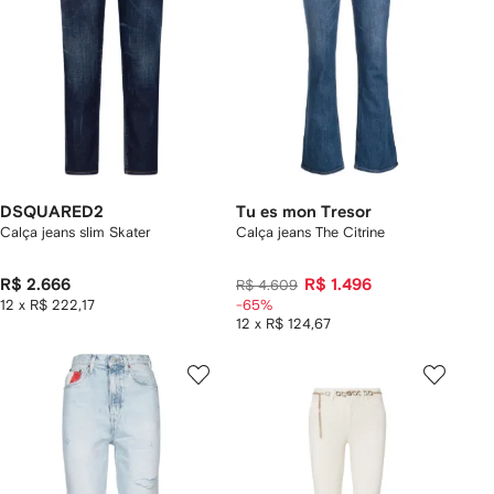
DSQUARED2
Tu es mon Tresor
Calça jeans slim Skater
Calça jeans The Citrine
R$ 2.666
R$ 1.496
R$ 4.609
12 x R$ 222,17
-65%
12 x R$ 124,67