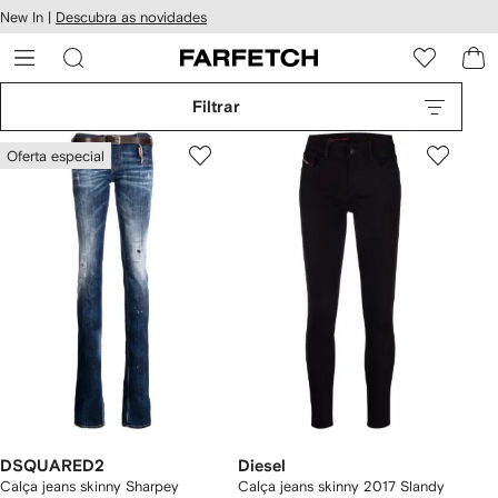
Pular
New In |
Descubra as novidades
essibilidade
para o
 FARFETCH
conteúdo
principal
Filtrar
Oferta especial
DSQUARED2
Diesel
Calça jeans skinny Sharpey
Calça jeans skinny 2017 Slandy