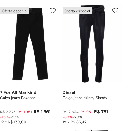
Oferta especial
Oferta especial
7 For All Mankind
Diesel
Calça jeans Roxanne
Calça jeans skinny Slandy
R$ 1.561
R$ 761
R$ 2.373
R$ 1.951
R$ 2.634
R$ 951
-15%
-20%
-60%
-20%
12 x R$ 130,08
12 x R$ 63,42