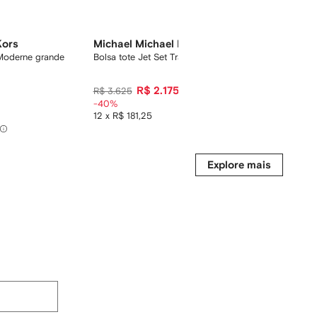
Kors
Michael Michael Kors
Michael
 Moderne grande
Bolsa tote Jet Set Travel
Tênis Nov
R$ 2.175
R$ 3.625
R$ 2.923
-40%
-20%
-20
12 x R$ 181,25
12 x R$ 1
Compre p
Explore mais