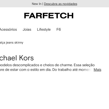
New In |
Descubra as novidades
Acessórios
Joias
Lifestyle
F6
lça jeans skinny
chael Kors
 modelos descomplicados e cheios de charme. Essa seleção
re de estar com o estilo em dia. Do trabalho até momentos de
Mais
 seu closet.