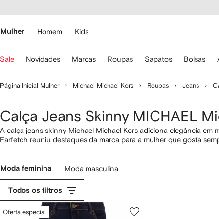
Pular
essibilidade
para o
 FARFETCH
conteúdo
principal
Mulher
Homem
Kids
se
Sale
Novidades
Marcas
Roupas
Sapatos
Bolsas
s
etas
o
Página Inicial Mulher
Michael Michael Kors
Roupas
Jeans
Ca
eclado
ara
avegar.
Calça Jeans Skinny MICHAEL Mi
A calça jeans skinny Michael Michael Kors adiciona elegância em
Farfetch reuniu destaques da marca para a mulher que gosta semp
lazer, a peça versátil da label é sempre uma peça-chave para ter no
Moda feminina
Moda masculina
Todos os filtros
Oferta especial