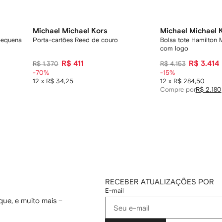
Michael Michael Kors
Michael Michael 
 pequena
Porta-cartões Reed de couro
Bolsa tote Hamilton
com logo
R$ 411
R$ 3.414
R$ 1.370
R$ 4.153
-70%
-15%
12 x R$ 34,25
12 x R$ 284,50
Compre por
R$ 2.180
RECEBER ATUALIZAÇÕES POR
E-mail
ue, e muito mais –