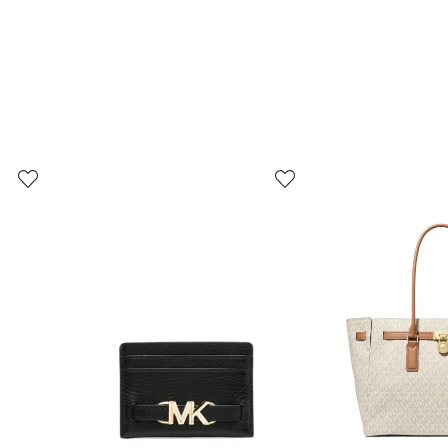
3
4
de
de
12
12