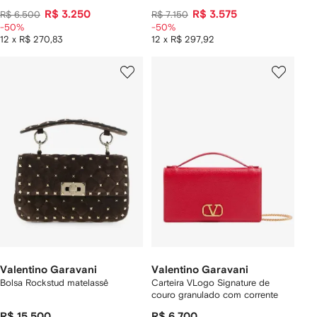
R$ 3.250
R$ 3.575
R$ 6.500
R$ 7.150
-50%
-50%
12 x R$ 270,83
12 x R$ 297,92
Valentino Garavani
Valentino Garavani
Bolsa Rockstud matelassê
Carteira VLogo Signature de
couro granulado com corrente
R$ 15.500
R$ 6.700