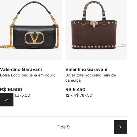
Valentino Garavani
Valentino Garavani
Bolsa Locò pequena em couro
Bolsa tote Rockstud mini de
camurça
R$ 16.500
R$ 9.450
12 x R$ 1.375,00
12 x R$ 787,50
1 de 9
Próxim