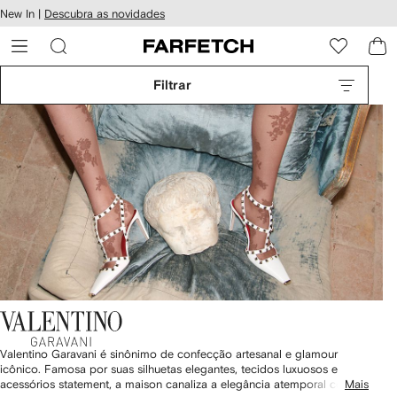
Pular
New In |
Descubra as novidades
essibilidade
para o
 FARFETCH
conteúdo
principal
Filtrar
Valentino Garavani é sinônimo de confecção artesanal e glamour
icônico. Famosa por suas silhuetas elegantes, tecidos luxuosos e
acessórios statement, a maison canaliza a elegância atemporal com
Mais