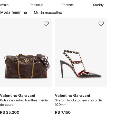
uma moderna ousadia. De vestidos dignos de tapete vermelho a
2
3
4
eVain
Rockstud
Panthea
Studdy
bolsas exclusivas, explore Valentino Garavani para mulheres na
e
de
de
de
Pular
FARFETCH.
Moda feminina
Moda masculina
5
5
5
carrossel
Valentino Garavani
Valentino Garavani
Bolsa de ombro Panthea média
Scarpin Rockstud em couro de
de couro
100mm
R$ 23.200
R$ 7.150