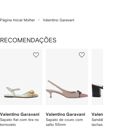
Página Inicial Mulher
Valentino Garavani
RECOMENDAÇÕES
Mostrando
1
2
3
de
de
de
de
12
12
12
2
tens
Valentino Garavani
Valentino Garavani
Valentino Garavan
Sapato flat com tira no
Sapato de couro com
Sandália trançada co
tornozelo
salto 55mm
tachas