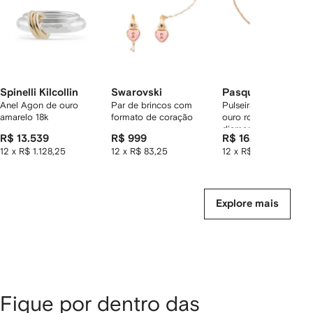
Spinelli Kilcollin
Swarovski
Pasquale Bruni
Anel Agon de ouro
Par de brincos com
Pulseira Petit Joli em
amarelo 18k
formato de coração
ouro rosé 18k com
diamantes e ágata
R$ 13.539
R$ 999
R$ 16.825
12 x R$ 1.128,25
12 x R$ 83,25
12 x R$ 1.402,08
Explore mais
Fique por dentro das