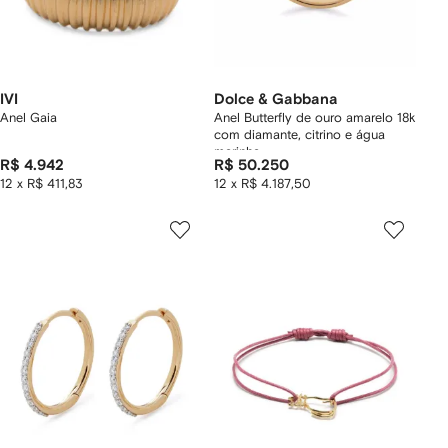
IVI
Dolce & Gabbana
Anel Gaia
Anel Butterfly de ouro amarelo 18k
com diamante, citrino e água
marinha
R$ 4.942
R$ 50.250
12 x R$ 411,83
12 x R$ 4.187,50