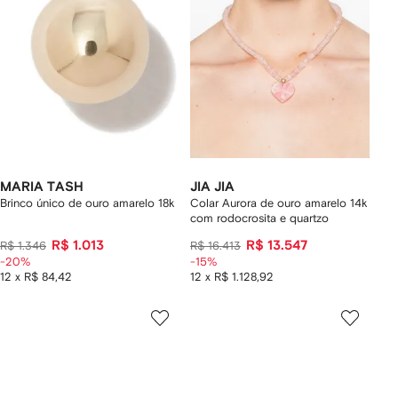
MARIA TASH
JIA JIA
Brinco único de ouro amarelo 18k
Colar Aurora de ouro amarelo 14k
com rodocrosita e quartzo
R$ 1.013
R$ 13.547
R$ 1.346
R$ 16.413
-20%
-15%
12 x R$ 84,42
12 x R$ 1.128,92