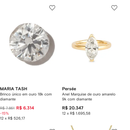
MARIA TASH
Persée
Brinco único em ouro 18k com
Anel Marquise de ouro amarelo
diamante
9k com diamante
R$ 6.314
R$ 20.347
R$ 7.861
-15%
12 x R$ 1.695,58
12 x R$ 526,17