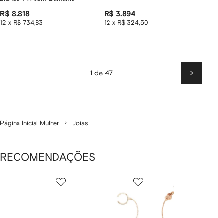
R$ 8.818
R$ 3.894
12 x R$ 734,83
12 x R$ 324,50
1 de 47
Próxim
Página Inicial Mulher
Joias
RECOMENDAÇÕES
Mostrando
1
2
3
de
de
de
de
8
8
8
8
tens