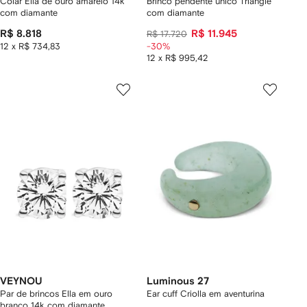
Colar Ella de ouro amarelo 14k
Brinco pendente único Triangle
com diamante
com diamante
R$ 8.818
R$ 11.945
R$ 17.720
12 x R$ 734,83
-30%
12 x R$ 995,42
VEYNOU
Luminous 27
Par de brincos Ella em ouro
Ear cuff Criolla em aventurina
branco 14k com diamante