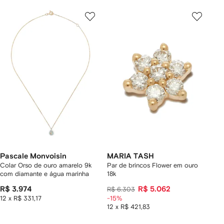
Pascale Monvoisin
MARIA TASH
Colar Orso de ouro amarelo 9k
Par de brincos Flower em ouro
com diamante e água marinha
18k
R$ 3.974
R$ 5.062
R$ 6.303
12 x R$ 331,17
-15%
12 x R$ 421,83