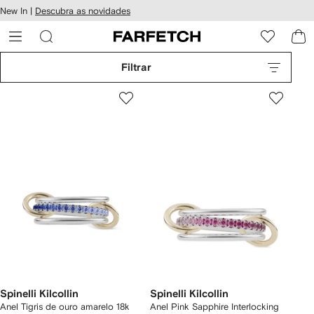
Pular
New In |
Descubra as novidades
essibilidade
para o
 FARFETCH
conteúdo
principal
Filtrar
Spinelli Kilcollin
Spinelli Kilcollin
Anel Tigris de ouro amarelo 18k
Anel Pink Sapphire Interlocking