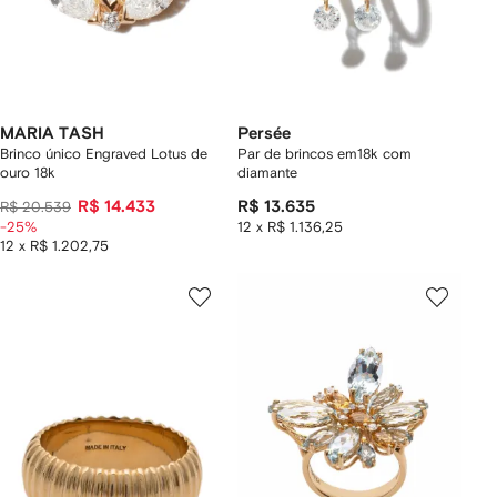
MARIA TASH
Persée
Brinco único Engraved Lotus de
Par de brincos em18k com
ouro 18k
diamante
R$ 14.433
R$ 13.635
R$ 20.539
-25%
12 x R$ 1.136,25
12 x R$ 1.202,75