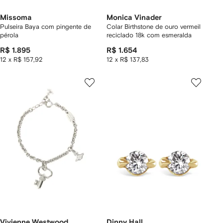
Missoma
Monica Vinader
Pulseira Baya com pingente de
Colar Birthstone de ouro vermeil
pérola
reciclado 18k com esmeralda
R$ 1.895
R$ 1.654
12 x R$ 157,92
12 x R$ 137,83
Vivienne Westwood
Dinny Hall