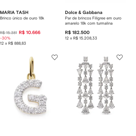
MARIA TASH
Dolce & Gabbana
Brinco único de ouro 18k
Par de brincos Filigree em ouro
amarelo 18k com turmalina
R$ 10.666
R$ 182.500
R$ 15.381
-30%
12 x R$ 15.208,33
12 x R$ 888,83