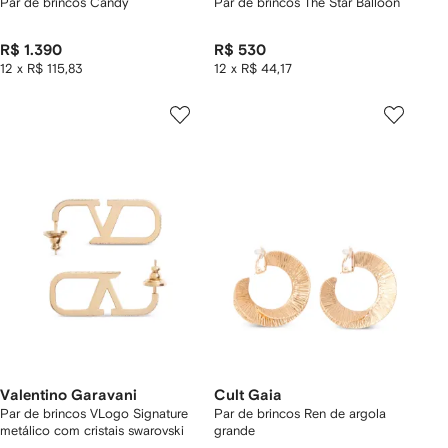
Par de brincos Candy
Par de brincos The Star Balloon
R$ 1.390
R$ 530
12 x R$ 115,83
12 x R$ 44,17
Valentino Garavani
Cult Gaia
Par de brincos VLogo Signature
Par de brincos Ren de argola
metálico com cristais swarovski
grande