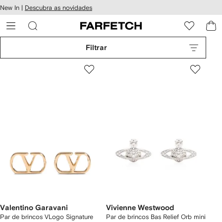
Pular
New In |
Descubra as novidades
essibilidade
para o
 FARFETCH
conteúdo
principal
Filtrar
Valentino Garavani
Vivienne Westwood
Par de brincos VLogo Signature
Par de brincos Bas Relief Orb mini