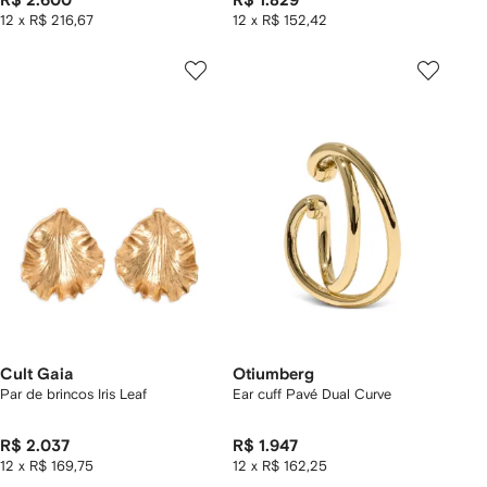
R$ 2.600
R$ 1.829
12 x R$ 216,67
12 x R$ 152,42
Cult Gaia
Otiumberg
Par de brincos Iris Leaf
Ear cuff Pavé Dual Curve
R$ 2.037
R$ 1.947
12 x R$ 169,75
12 x R$ 162,25