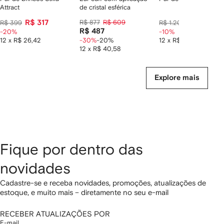
Attract
de cristal esférica
R$ 317
R$ 877
R$ 609
R$ 1.030
R$ 399
R$ 1.200
R$ 487
-20%
-10%
12 x R$ 26,42
-30%
-20%
12 x R$ 85,83
12 x R$ 40,58
Explore mais
Fique por dentro das
novidades
Cadastre-se e receba novidades, promoções, atualizações de
estoque, e muito mais – diretamente no seu e-mail
RECEBER ATUALIZAÇÕES POR
E-mail