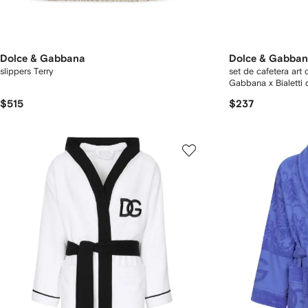
Dolce & Gabbana
Dolce & Gabba
slippers Terry
set de cafetera ar
Gabbana x Bialetti
$515
$237