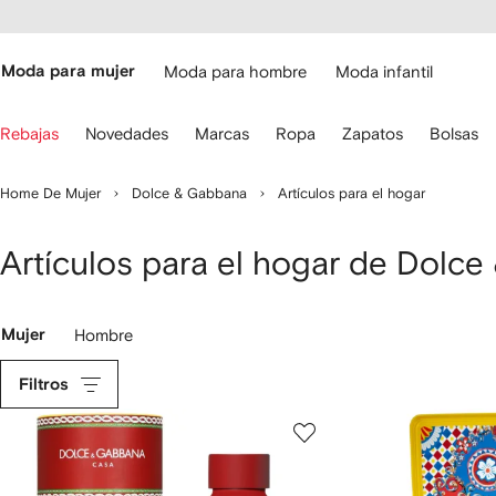
cesibilidad
Ir al
contenido
ARFETCH
principal
Moda para mujer
Moda para hombre
Moda infantil
iliza
Rebajas
Novedades
Marcas
Ropa
Zapatos
Bolsas
s
lechas
el
Home De Mujer
Dolce & Gabbana
Artículos para el hogar
eclado
ara
avegar.
Artículos para el hogar de Dolc
Mujer
Hombre
Filtros