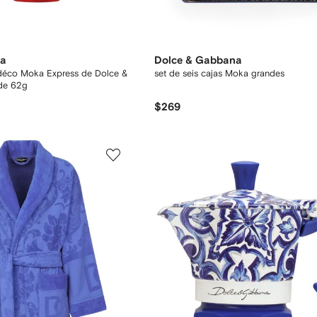
na
Dolce & Gabbana
t déco Moka Express de Dolce &
set de seis cajas Moka grandes
 de 62g
$269