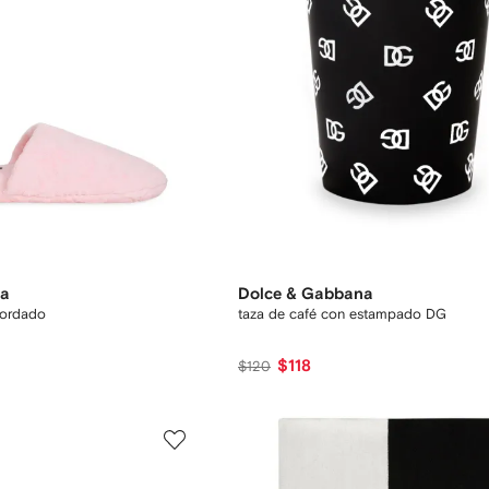
na
Dolce & Gabbana
bordado
taza de café con estampado DG
$118
$120