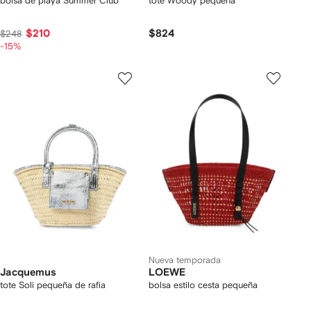
bolsa de playa Summer Club
tote Woody pequeña
$210
$824
$248
-15%
Nueva temporada
Jacquemus
LOEWE
tote Soli pequeña de rafia
bolsa estilo cesta pequeña