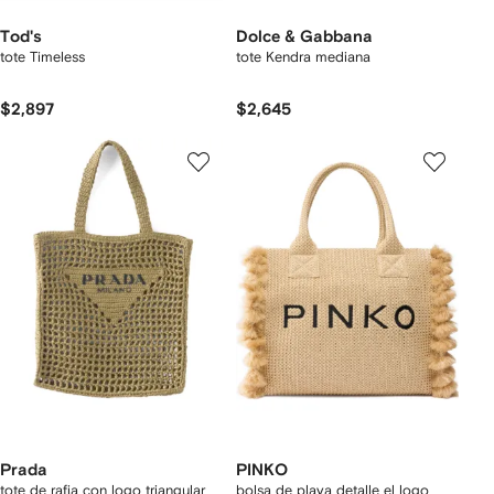
Tod's
Dolce & Gabbana
tote Timeless
tote Kendra mediana
$2,897
$2,645
Prada
PINKO
tote de rafia con logo triangular
bolsa de playa detalle el logo