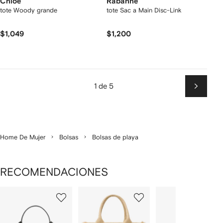
Chloé
Rabanne
tote Woody grande
tote Sac a Main Disc-Link
$1,049
$1,200
1 de 5
Siguien
Home De Mujer
Bolsas
Bolsas de playa
RECOMENDACIONES
Mostrando
1
2
3
de
de
de
de
3
3
3
3