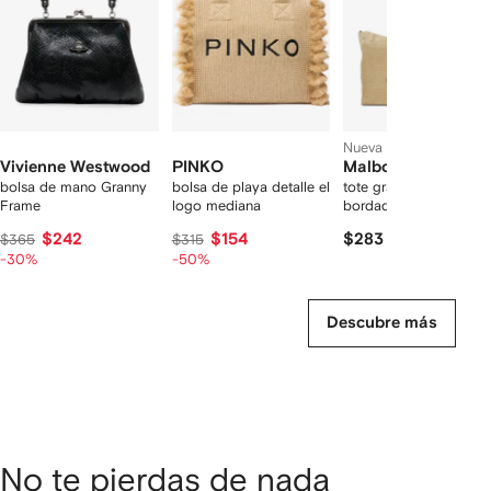
rtículos
Nueva temporada
Vivienne Westwood
PINKO
Malbon Golf
bolsa de mano Granny
bolsa de playa detalle el
tote grande con logo
Frame
logo mediana
bordado
$242
$154
$283
$365
$315
-30%
-50%
Descubre más
No te pierdas de nada