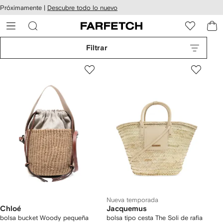
cesibilidad
Ir al
Próximamente |
Descubre todo lo nuevo
contenido
ARFETCH
principal
Filtrar
Nueva temporada
Chloé
Jacquemus
bolsa bucket Woody pequeña
bolsa tipo cesta The Soli de rafia