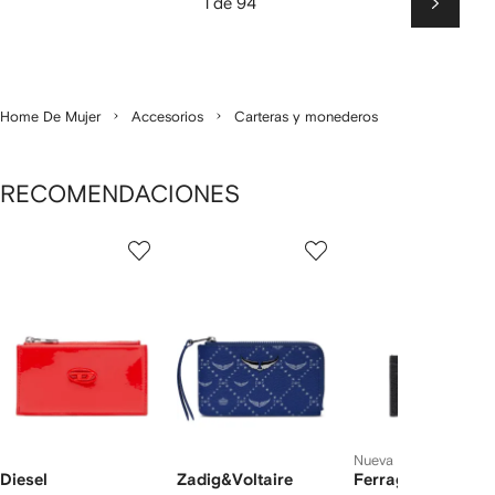
1 de 94
Siguien
Home De Mujer
Accesorios
Carteras y monederos
RECOMENDACIONES
Mostrando
1
2
3
de
de
de
de
12
12
12
2
rtículos
Nueva temporada
Diesel
Zadig&Voltaire
Ferragamo