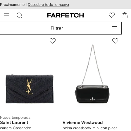
cesibilidad
Ir al
Próximamente |
Descubre todo lo nuevo
contenido
ARFETCH
principal
Filtrar
Nueva temporada
Saint Laurent
Vivienne Westwood
cartera Cassandre
bolsa crossbody mini con placa