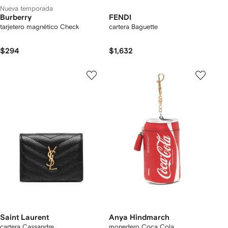
Nueva temporada
Burberry
FENDI
tarjetero magnético Check
cartera Baguette
$294
$1,632
Saint Laurent
Anya Hindmarch
cartera Cassandre
monedero Coca Cola