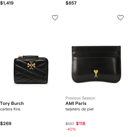
$1,419
$857
Previous Season
Tory Burch
AMI Paris
cartera Kira
tarjetero de piel
$269
$118
$197
-40%