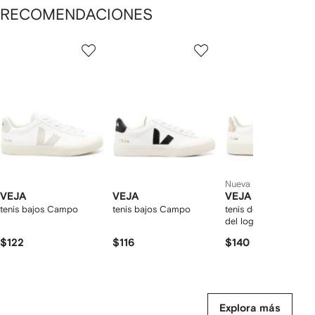
RECOMENDACIONES
Mostrando
1
2
3
de
de
de
de
12
12
12
2
rtículos
Nueva temporada
VEJA
VEJA
VEJA
tenis bajos Campo
tenis bajos Campo
tenis de piel con par
del logo
$122
$116
$140
Explora más