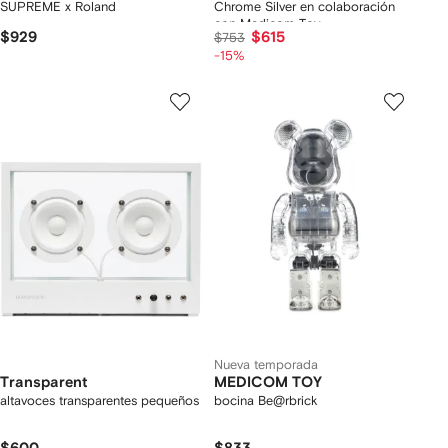
SUPREME x Roland
Chrome Silver en colaboración
con Medicom Toy
$929
$615
$753
-15%
Nueva temporada
Transparent
MEDICOM TOY
altavoces transparentes pequeños
bocina Be@rbrick