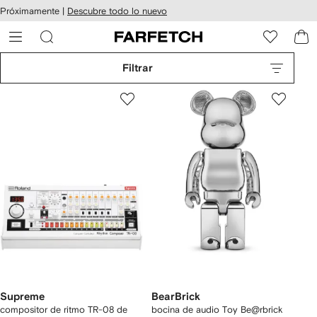
cesibilidad
Ir al
Próximamente |
Descubre todo lo nuevo
contenido
ARFETCH
principal
Filtrar
Supreme
BearBrick
compositor de ritmo TR-08 de
bocina de audio Toy Be@rbrick