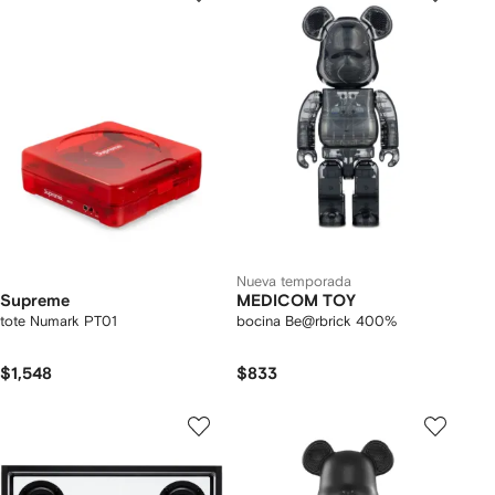
Nueva temporada
Supreme
MEDICOM TOY
tote Numark PT01
bocina Be@rbrick 400%
$1,548
$833