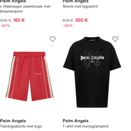
Palm Angels
Palm Angels
x Vilebrequin zwembroek met
Shorts met logoprint
bloemenprint
182 €
350 €
305 €
628 €
-40%
-40%
Palm Angels
Palm Angels
Trainingsshorts met logo
T-shirt met monogramprint