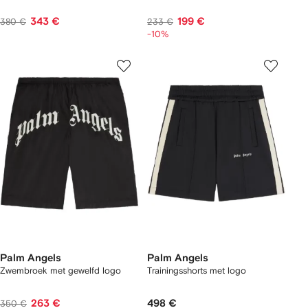
343 €
199 €
380 €
233 €
-10%
Palm Angels
Palm Angels
Zwembroek met gewelfd logo
Trainingsshorts met logo
263 €
498 €
350 €