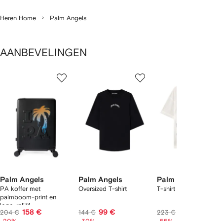
Heren Home
Palm Angels
AANBEVELINGEN
1
2
3
van
van
van
van
2
12
12
12
tems
Palm Angels
Palm Angels
Palm Angels
PA koffer met
Oversized T-shirt
T-shirt met tekst
palmboom-print en
logo-reliëf
158 €
99 €
96 €
204 €
144 €
223 €