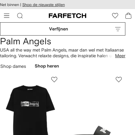
a over en
Net binnen |
Shop de nieuwste stijlen
gankelijkheid
a naar de
 FARFETCH
oofdpagina
Verfijnen
Palm Angels
USA all the way met Palm Angels, maar dan wel met Italiaanse
tailoring. Verwacht relaxte designs, die inspiratie halen uit de
Meer
Californische skatecultuur. Van
T-shirts
en cropped
hoodies
Shop dames
Shop heren
tot
sweaters
— je vindt het allemaal in onze selectie. Kom alles
te weten over Palm Angels op de
Fashion Feed
.