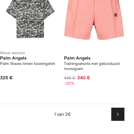
Nieuw seizoen
Palm Angels
Palm Angels
Palm Waves linnen bowlingshirt
Trainingsshorts met geborduurd
monogram
325 €
340 €
435 €
-20%
1 van 26
Volgen