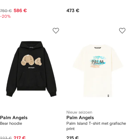
586 €
473 €
750 €
-20%
Nieuw seizoen
Palm Angels
Palm Angels
Bear hoodie
Palm Island T-shirt met grafische
print
217 €
215 €
223 €