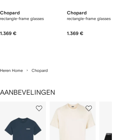
Chopard
Chopard
rectangle-frame glasses
rectangle-frame glasses
1.369 €
1.369 €
Heren Home
Chopard
AANBEVELINGEN
1
2
3
van
van
van
van
2
12
12
12
tems