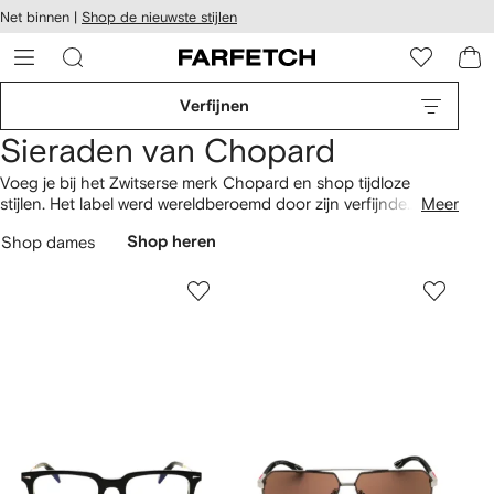
a over en
Net binnen |
Shop de nieuwste stijlen
gankelijkheid
a naar de
 FARFETCH
oofdpagina
Verfijnen
Sieraden van Chopard
Voeg je bij het Zwitserse merk Chopard en shop tijdloze
stijlen. Het label werd wereldberoemd door zijn verfijnde
Meer
horloges en precieze, betrouwbare kenmerken. Bewonder
Shop dames
Shop heren
verfijnde sieraden van 18kt goud, zoals de ringen uit de Ice
Cube diamond collectie. Recentelijk is het familiebedrijf
overgestapt op verantwoord goud, daarom vind je Chopard
nu ook in onze
conscious edit
.