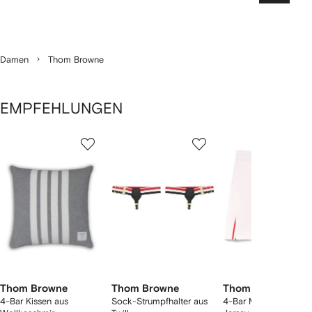
Damen
Thom Browne
EMPFEHLUNGEN
1
2
3
von
von
von
von
4
4
4
4
rtikel(n)
zeigen
Thom Browne
Thom Browne
Thom Browne
4-Bar Kissen aus
Sock-Strumpfhalter aus
4-Bar Minirock aus