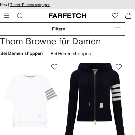
rierefreiheit
Neu |
Trend-Pieces shoppen
eiter zum
auptmenü
RFETCH
Filtern
Thom Browne für Damen
Bei Damen shoppen
Bei Herren shoppen