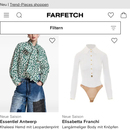
rierefreiheit
Neu |
Trend-Pieces shoppen
eiter zum
auptmenü
RFETCH
Filtern
Neue Saison
Neue Saison
Essentiel Antwerp
Elisabetta Franchi
Khaleesi Hemd mit Leopardenprint
Langärmeliger Body mit Knöpfen