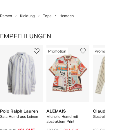
Damen
Kleidung
Tops
Hemden
EMPFEHLUNGEN
1
2
3
von
Promotion
Promotion
von
von
von
2
12
12
12
rtikel(n)
zeigen
Polo Ralph Lauren
ALEMAIS
Claudie Pierlot
Sara Hemd aus Leinen
Michelle Hemd mit
Gestreiftes T-Shirt
abstraktem Print