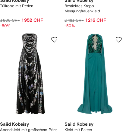
Saiid Kobeisy
Saiid Kobeisy
Tüllrobe mit Perlen
Besticktes Krepp-
Meerjungfrauenkleid
1 952 CHF
1 216 CHF
3 905 CHF
2 483 CHF
-50%
-50%
Saiid Kobeisy
Saiid Kobeisy
Abendkleid mit grafischem Print
Kleid mit Falten