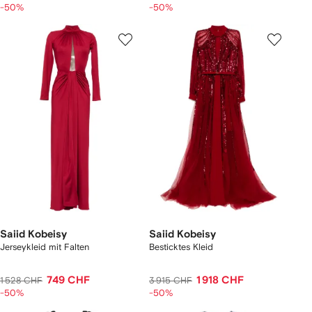
-50%
-50%
Saiid Kobeisy
Saiid Kobeisy
Jerseykleid mit Falten
Besticktes Kleid
749 CHF
1 918 CHF
1 528 CHF
3 915 CHF
-50%
-50%