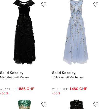
Saiid Kobeisy
Saiid Kobeisy
Maxikleid mit Perlen
Tüllrobe mit Pailletten
1 586 CHF
1 480 CHF
3 237 CHF
2 960 CHF
-50%
-50%