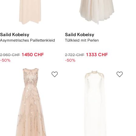
Saiid Kobeisy
Saiid Kobeisy
Asymmetrisches Paillettenkleid
Tüllkleid mit Perlen
1 450 CHF
1 333 CHF
2 960 CHF
2 722 CHF
-50%
-50%