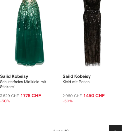
Saiid Kobeisy
Saiid Kobeisy
Schulterfreies Midikleid mit
Kleid mit Perlen
Stickerei
1 778 CHF
1 450 CHF
3 629 CHF
2 960 CHF
-50%
-50%