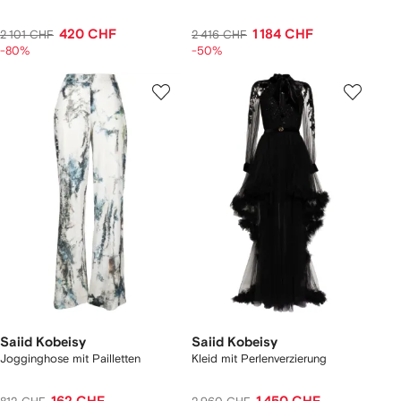
420 CHF
1 184 CHF
2 101 CHF
2 416 CHF
-80%
-50%
Saiid Kobeisy
Saiid Kobeisy
Jogginghose mit Pailletten
Kleid mit Perlenverzierung