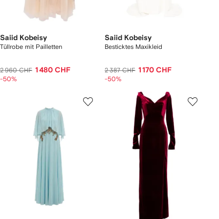
Saiid Kobeisy
Saiid Kobeisy
Tüllrobe mit Pailletten
Besticktes Maxikleid
1 480 CHF
1 170 CHF
2 960 CHF
2 387 CHF
-50%
-50%