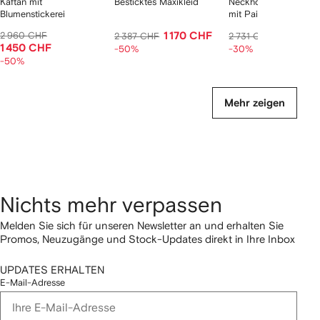
Kaftan mit
Besticktes Maxikleid
Neckholder-Maxiklei
Blumenstickerei
mit Pailletten
2 960 CHF
1 170 CHF
1 911 CH
2 387 CHF
2 731 CHF
1 450 CHF
-50%
-30%
-50%
Mehr zeigen
Nichts mehr verpassen
Melden Sie sich für unseren Newsletter an und erhalten Sie
Promos, Neuzugänge und Stock-Updates direkt in Ihre Inbox
UPDATES ERHALTEN
E-Mail-Adresse