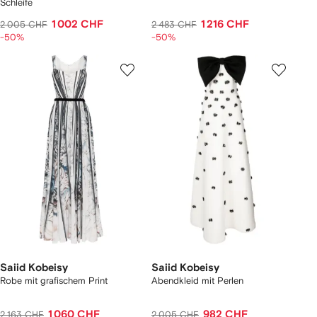
Schleife
1 002 CHF
1 216 CHF
2 005 CHF
2 483 CHF
-50%
-50%
Saiid Kobeisy
Saiid Kobeisy
Robe mit grafischem Print
Abendkleid mit Perlen
1 060 CHF
982 CHF
2 163 CHF
2 005 CHF