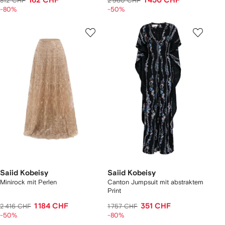
162 CHF
1 450 CHF
812 CHF
2 960 CHF
-80%
-50%
Saiid Kobeisy
Saiid Kobeisy
Minirock mit Perlen
Canton Jumpsuit mit abstraktem
Print
1 184 CHF
351 CHF
2 416 CHF
1 757 CHF
-50%
-80%