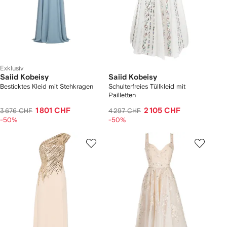
Exklusiv
Saiid Kobeisy
Saiid Kobeisy
Besticktes Kleid mit Stehkragen
Schulterfreies Tüllkleid mit
Pailletten
1 801 CHF
2 105 CHF
3 676 CHF
4 297 CHF
-50%
-50%