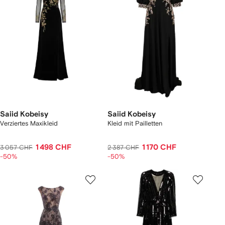
Saiid Kobeisy
Saiid Kobeisy
Verziertes Maxikleid
Kleid mit Pailletten
1 498 CHF
1 170 CHF
3 057 CHF
2 387 CHF
-50%
-50%