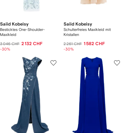
Saiid Kobeisy
Saiid Kobeisy
Besticktes One-Shoulder-
Schulterfreies Maxikleid mit
Maxikleid
Kristallen
2 132 CHF
1 582 CHF
3 046 CHF
2 261 CHF
-30%
-30%