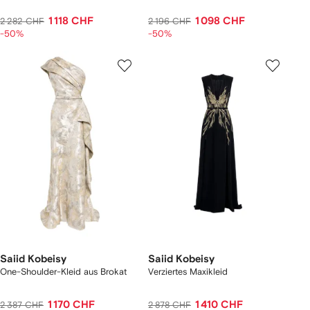
1 118 CHF
1 098 CHF
2 282 CHF
2 196 CHF
-50%
-50%
Saiid Kobeisy
Saiid Kobeisy
One-Shoulder-Kleid aus Brokat
Verziertes Maxikleid
1 170 CHF
1 410 CHF
2 387 CHF
2 878 CHF