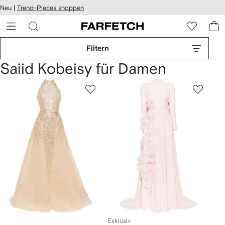
rierefreiheit
Neu |
Trend-Pieces shoppen
eiter zum
auptmenü
RFETCH
Filtern
Saiid Kobeisy für Damen
Exklusiv