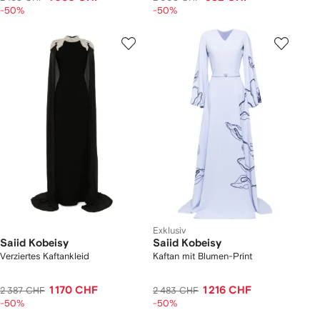
-50%
-50%
Exklusiv
Saiid Kobeisy
Saiid Kobeisy
Verziertes Kaftankleid
Kaftan mit Blumen-Print
1 170 CHF
1 216 CHF
2 387 CHF
2 483 CHF
-50%
-50%