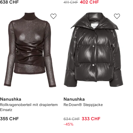
638 CHF
402 CHF
411 CHF
Nanushka
Nanushka
Rollkragenoberteil mit drapiertem
Re:Down® Steppjacke
Einsatz
355 CHF
333 CHF
634 CHF
-45%