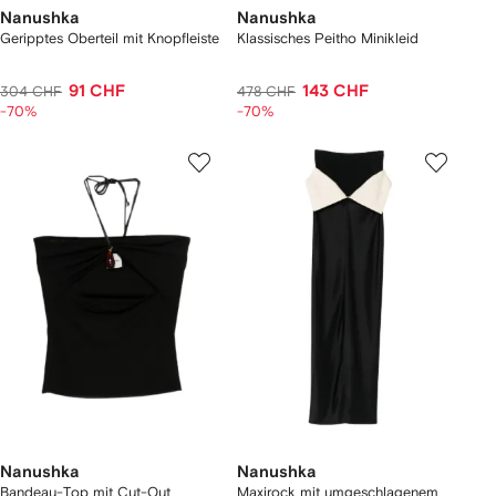
Nanushka
Nanushka
Geripptes Oberteil mit Knopfleiste
Klassisches Peitho Minikleid
91 CHF
143 CHF
304 CHF
478 CHF
-70%
-70%
Nanushka
Nanushka
Bandeau-Top mit Cut-Out
Maxirock mit umgeschlagenem