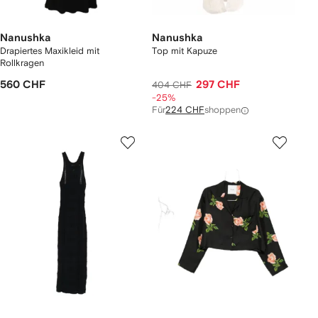
Nanushka
Nanushka
Drapiertes Maxikleid mit
Top mit Kapuze
Rollkragen
560 CHF
297 CHF
404 CHF
-25%
Für
224 CHF
shoppen