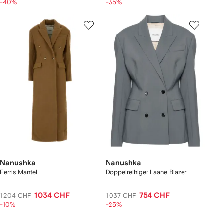
-40%
-35%
Nanushka
Nanushka
Ferris Mantel
Doppelreihiger Laane Blazer
1 034 CHF
754 CHF
1 204 CHF
1 037 CHF
-10%
-25%