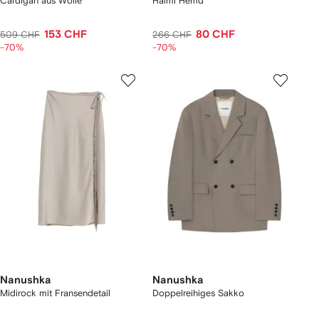
Cardigan aus Wolle
Haimi Hemd
153 CHF
80 CHF
509 CHF
266 CHF
-70%
-70%
Nanushka
Nanushka
Midirock mit Fransendetail
Doppelreihiges Sakko