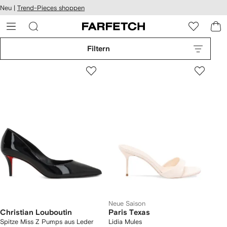
rierefreiheit
Neu |
Trend-Pieces shoppen
eiter zum
auptmenü
RFETCH
Filtern
Neue Saison
Christian Louboutin
Paris Texas
Spitze Miss Z Pumps aus Leder
Lidia Mules