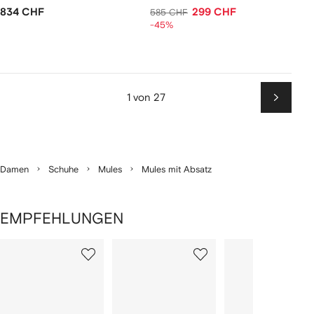
834 CHF
299 CHF
585 CHF
-45%
1 von 27
Weiter
Damen
Schuhe
Mules
Mules mit Absatz
EMPFEHLUNGEN
1
2
3
von
von
von
von
2
12
12
12
rtikel(n)
zeigen