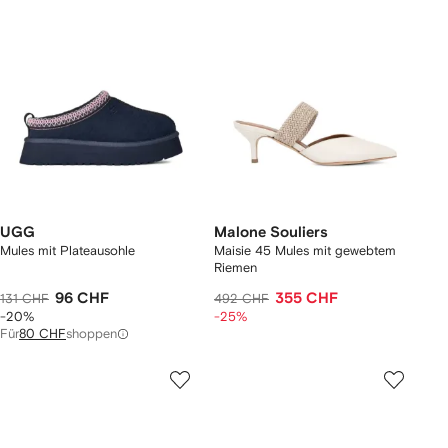
UGG
Malone Souliers
Mules mit Plateausohle
Maisie 45 Mules mit gewebtem
Riemen
96 CHF
355 CHF
131 CHF
492 CHF
-20%
-25%
Für
80 CHF
shoppen