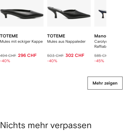
TOTEME
TOTEME
Manolo Blahnik
Mules mit eckiger Kappe
Mules aus Nappaleder
Carolynemu Mules au
Raffiabast
296 CHF
302 CHF
299 CHF
494 CHF
503 CHF
585 CHF
-40%
-40%
-45%
Mehr zeigen
Nichts mehr verpassen