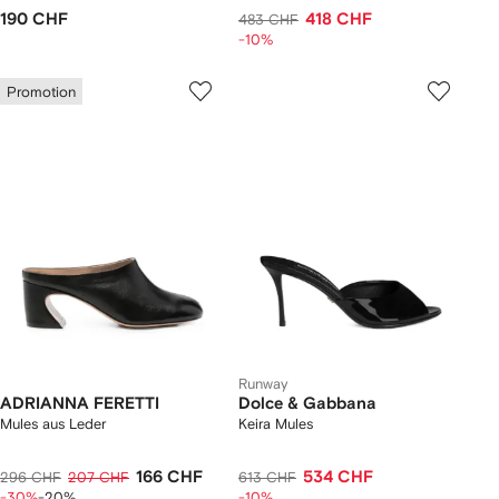
190 CHF
418 CHF
483 CHF
-10%
Promotion
Runway
ADRIANNA FERETTI
Dolce & Gabbana
Mules aus Leder
Keira Mules
166 CHF
534 CHF
296 CHF
207 CHF
613 CHF
-30%
-20%
-10%