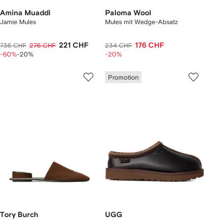
Amina Muaddi
Paloma Wool
Jamie Mules
Mules mit Wedge-Absatz
221 CHF
176 CHF
736 CHF
276 CHF
234 CHF
-60%
-20%
-20%
Promotion
Tory Burch
UGG