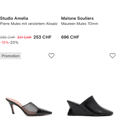
Studio Amelia
Malone Souliers
Pierre Mules mit verziertem Absatz
Maureen Mules 70mm
253 CHF
696 CHF
389 CHF
317 CHF
-15%
-20%
Promotion