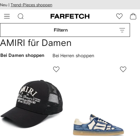
rierefreiheit
Neu |
Trend-Pieces shoppen
eiter zum
auptmenü
RFETCH
Filtern
AMIRI für Damen
Bei Damen shoppen
Bei Herren shoppen