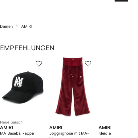
Damen
AMIRI
EMPFEHLUNGEN
1
2
3
von
von
von
von
8
8
8
8
rtikel(n)
zeigen
Neue Saison
AMIRI
AMIRI
AMIRI
MA Baseballkappe
Jogginghose mit MA-
Kleid aus Satin