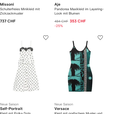
Missoni
Aje
Schulterfreies Minikleid mit
Pandorea Maxikleid im Layering-
Zickzackmuster
Look mit Blumen
737 CHF
353 CHF
484 CHF
-25%
Neue Saison
Neue Saison
Self-Portrait
Versace
Kleid mit Polka Dots
Kleid mit grafischem Muster und