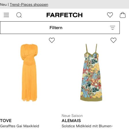
rierefreiheit
Neu |
Trend-Pieces shoppen
eiter zum
auptmenü
RFETCH
Filtern
Neue Saison
TOVE
ALEMAIS
Gerafftes Gai Maxikleid
Solstice Midikleid mit Blumen-