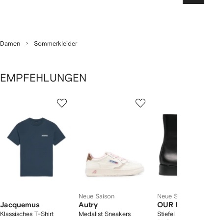
Damen
Sommerkleider
EMPFEHLUNGEN
1
2
3
von
von
von
von
2
12
12
12
rtikel(n)
zeigen
Neue Saison
Neue Saison
Jacquemus
Autry
OUR LEGACY
Klassisches T-Shirt
Medalist Sneakers
Stiefel mit seitlichem