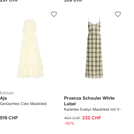
297 CHF
339 CHF
Exklusiv
Aje
Proenza Schouler White
Gerüschtes Cleo Maxikleid
Label
Kariertes Evelyn Maxikleid mit V-
Ausschnitt
519 CHF
232 CHF
464 CHF
-50%