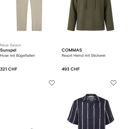
Neue Saison
Sunspel
COMMAS
Hose mit Bügelfalten
Resort Hemd mit Stickerei
321 CHF
493 CHF