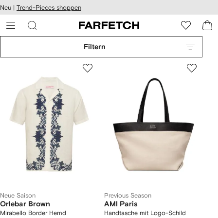
rierefreiheit
Neu |
Trend-Pieces shoppen
eiter zum
auptmenü
RFETCH
Filtern
Neue Saison
Previous Season
Orlebar Brown
AMI Paris
Mirabello Border Hemd
Handtasche mit Logo-Schild