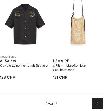
Neue Saison
AllSaints
LEMAIRE
Klavicle Leinenhemd mit Stickerei
x Filt mittelgroße Netz-
Schultertasche
128 CHF
181 CHF
1 von 7
Weiter