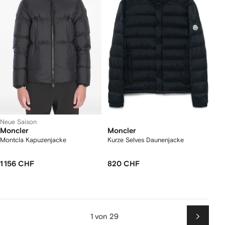
Neue Saison
Moncler
Moncler
Montcla Kapuzenjacke
Kurze Selves Daunenjacke
1 156 CHF
820 CHF
1 von 29
Weiter