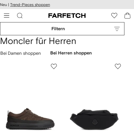
rierefreiheit
Neu |
Trend-Pieces shoppen
eiter zum
auptmenü
RFETCH
Filtern
Moncler für Herren
Bei Damen shoppen
Bei Herren shoppen