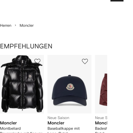
Herren
Moncler
EMPFEHLUNGEN
1
2
3
von
von
von
von
2
12
12
12
rtikel(n)
zeigen
Neue Saison
Neue Saison
Moncler
Moncler
Moncler
Montbeliard
Baseballkappe mit
Badeshorts mit Logo