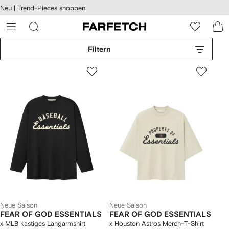
rierefreiheit
Neu |
Trend-Pieces shoppen
eiter zum
auptmenü
RFETCH
Filtern
Neue Saison
Neue Saison
FEAR OF GOD ESSENTIALS
FEAR OF GOD ESSENTIALS
x MLB kastiges Langarmshirt
x Houston Astros Merch-T-Shirt