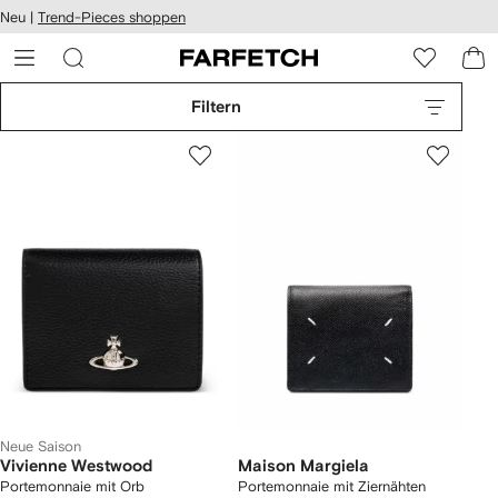
rierefreiheit
Neu |
Trend-Pieces shoppen
eiter zum
auptmenü
RFETCH
Filtern
Neue Saison
Vivienne Westwood
Maison Margiela
Portemonnaie mit Orb
Portemonnaie mit Ziernähten