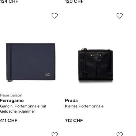
124 CHF
120 CHF
Neue Saison
Ferragamo
Prada
Gancini Portemonnaie mit
Kleines Portemonnaie
Geldscheinklammer
411 CHF
712 CHF