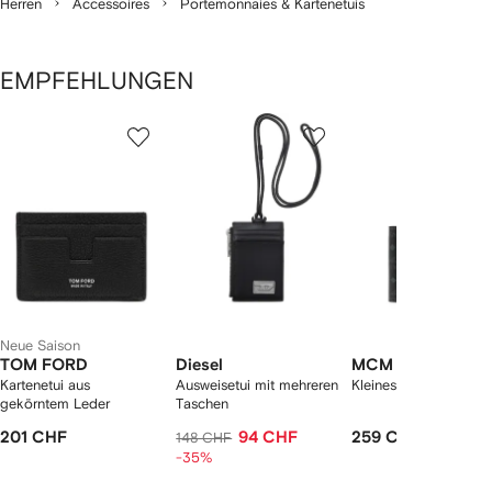
Herren
Accessoires
Portemonnaies & Kartenetuis
EMPFEHLUNGEN
1
2
3
von
von
von
von
2
12
12
12
rtikel(n)
zeigen
Neue Saison
TOM FORD
Diesel
MCM
Kartenetui aus
Ausweisetui mit mehreren
Kleines Portemonnaie
gekörntem Leder
Taschen
201 CHF
94 CHF
259 CHF
148 CHF
-35%