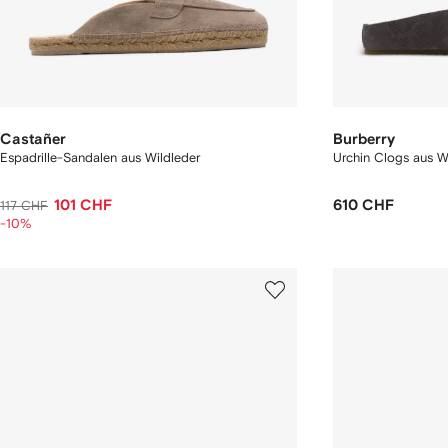
Castañer
Burberry
Espadrille-Sandalen aus Wildleder
Urchin Clogs aus W
101 CHF
610 CHF
117 CHF
-10%