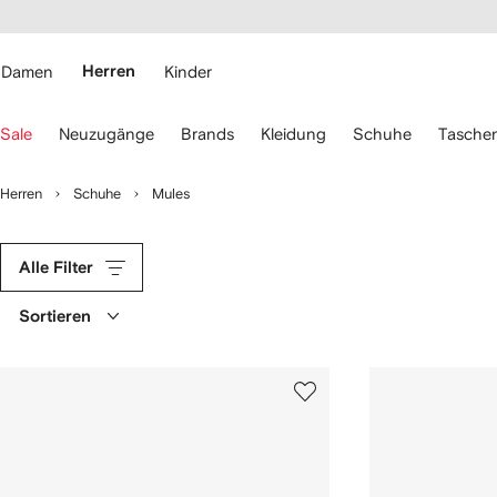
rierefreiheit
eiter zum
auptmenü
RFETCH
Damen
Herren
Kinder
erwenden
Sale
Neuzugänge
Brands
Kleidung
Schuhe
Tasche
ie
ie
eiltasten
Herren
Schuhe
Mules
ur
avigation.
Alle Filter
Sortieren