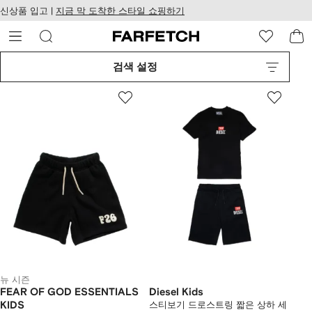
텐
치
신상품 입고 |
지금 막 도착한 스타일 쇼핑하기
츠
웹
로
접
건
근
너
성
검색 설정
뛰
기
뉴 시즌
FEAR OF GOD ESSENTIALS
Diesel Kids
KIDS
스티보기 드로스트링 짧은 상하 세