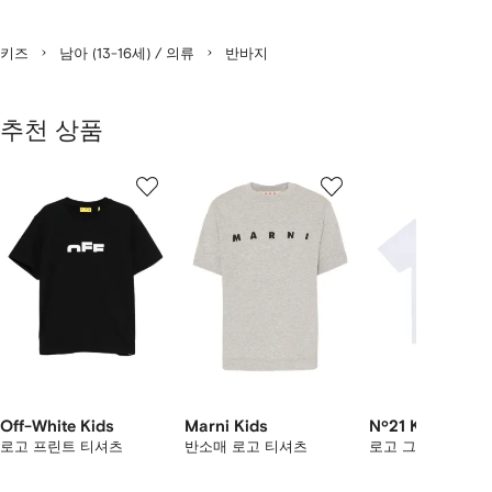
키즈
남아 (13-16세) / 의류
반바지
추천 상품
2
1/12
2/12
3/12
개
의
상
품
중
개
의
상
품
보
기
Off-White Kids
Marni Kids
Nº21 Kids
로고 프린트 티셔츠
반소매 로고 티셔츠
로고 그래픽 티셔