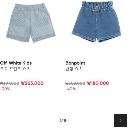
Off-White Kids
Bonpoint
로고 프린트 쇼츠
밴딩 쇼츠
₩263,000
₩180,000
₩397,000
₩309,000
-30%
-40%
1/16
다
음