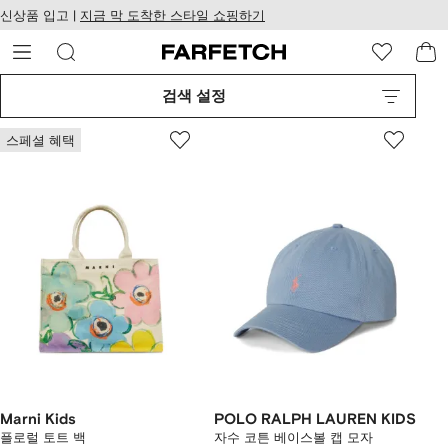
텐
치
신상품 입고 |
지금 막 도착한 스타일 쇼핑하기
츠
웹
로
접
건
근
너
성
검색 설정
뛰
기
스페셜 혜택
Marni Kids
POLO RALPH LAUREN KIDS
플로럴 토트 백
자수 코튼 베이스볼 캡 모자