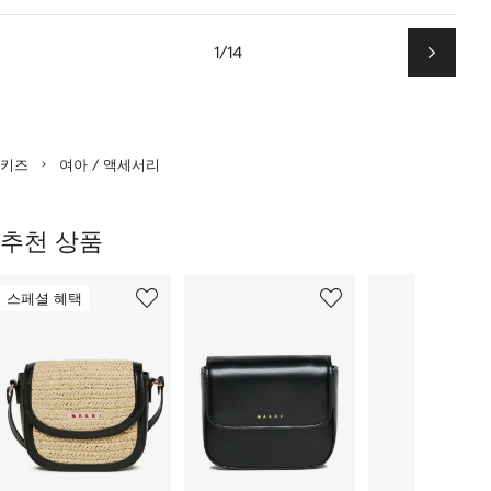
1/14
다
음
키즈
여아 / 액세서리
추천 상품
3
1/3
2/3
3/3
개
스페셜 혜택
의
상
품
중
개
의
상
품