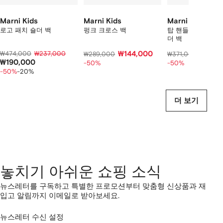
보
기
Marni Kids
Marni Kids
Marni Kids
로고 패치 숄더 백
펑크 크로스 백
탑 핸들 플라워 바
더 백
₩474,000
₩237,000
₩144,000
₩185,
₩289,000
₩371,000
₩190,000
-50%
-50%
-50%
-20%
더 보기
놓치기 아쉬운 쇼핑 소식
뉴스레터를 구독하고 특별한 프로모션부터 맞춤형 신상품과 재
입고 알림까지 이메일로 받아보세요.
뉴스레터 수신 설정