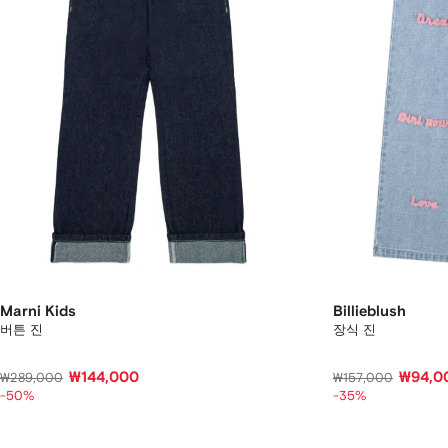
Marni Kids
Billieblush
버튼 진
장식 진
₩144,000
₩94,0
₩289,000
₩157,000
-50%
-35%