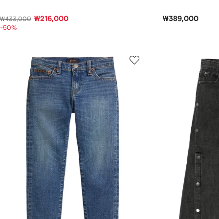
₩216,000
₩389,000
₩433,000
-50%