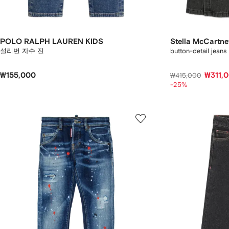
POLO RALPH LAUREN KIDS
Stella McCartne
설리번 자수 진
button-detail jeans
₩155,000
₩311,
₩415,000
-25%