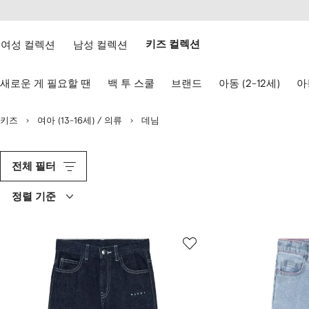
텐
치
츠
웹
로
접
건
여성 컬렉션
남성 컬렉션
키즈 컬렉션
근
너
성
뛰
키
기
새로운 게 필요할 땐
백 투 스쿨
브랜드
아동 (2-12세)
아동
보
드
화
키즈
여아 (13-16세) / 의류
데님
살
표
키
로
전체 필터
탐
색
정렬 기준
하
기