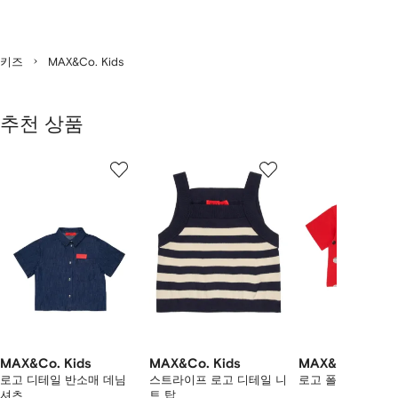
키즈
MAX&Co. Kids
추천 상품
7
1/7
2/7
3/7
개
의
상
품
중
개
의
상
품
보
기
MAX&Co. Kids
MAX&Co. Kids
MAX&Co. Kids
로고 디테일 반소매 데님
스트라이프 로고 디테일 니
로고 폴카 도트 티
셔츠
트 탑