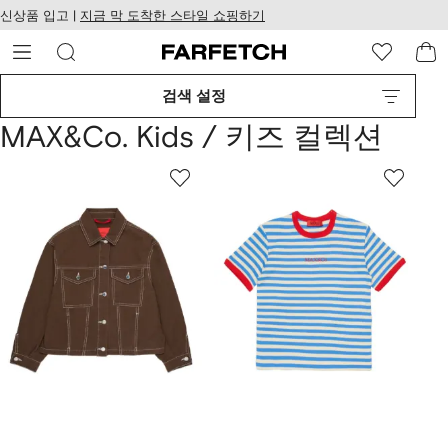
텐
치
신상품 입고 |
지금 막 도착한 스타일 쇼핑하기
츠
웹
로
접
건
근
너
성
검색 설정
뛰
기
MAX&Co. Kids / 키즈 컬렉션