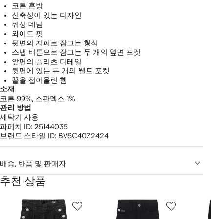
코튼 혼방
신축성이 있는 디자인
워싱 데님
와이드 핏
뒷면의 지퍼로 잠그는 형식
스냅 버튼으로 잠그는 두 개의 옆면 포켓
앞면의 플리츠 디테일
뒷면에 있는 두 개의 웰트 포켓
끝을 접어올린 헴
소재
코튼 99%,
스판덱스 1%
관리 방법
세탁기 사용
파페치 ID:
25144035
브랜드 스타일 ID:
BV6C40Z2424
배송, 반품 및 판매자
추천 상품
2
1/12
2/12
3/12
개
의