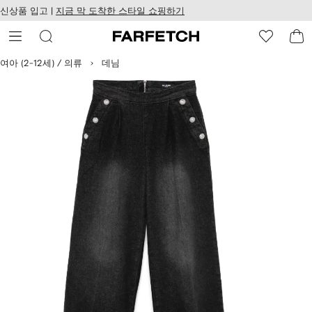
텐
치
신상품 입고 |
지금 막 도착한 스타일 쇼핑하기
츠
웹
로
접
건
근
너
성
여아 (2-12세) / 의류
데님
뛰
기