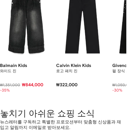
상
품
중
개
의
상
품
보
기
Balmain Kids
Calvin Klein Kids
Givenchy
와이드 진
로고 패치 진
펄 장식 와
₩844,000
₩322,000
₩1,351,000
₩1,059,0
-35%
-30%
놓치기 아쉬운 쇼핑 소식
뉴스레터를 구독하고 특별한 프로모션부터 맞춤형 신상품과 재
입고 알림까지 이메일로 받아보세요.