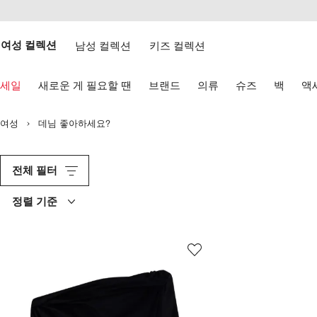
텐
치
츠
웹
로
접
건
여성 컬렉션
남성 컬렉션
키즈 컬렉션
근
너
성
뛰
키
기
세일
새로운 게 필요할 땐
브랜드
의류
슈즈
백
액
보
드
화
여성
데님 좋아하세요?
살
표
키
로
전체 필터
탐
색
정렬 기준
하
기