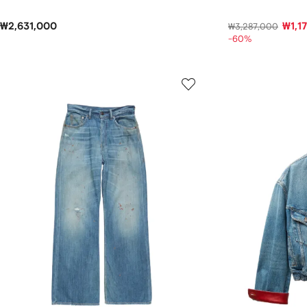
₩2,631,000
₩1,1
₩3,287,000
-60%