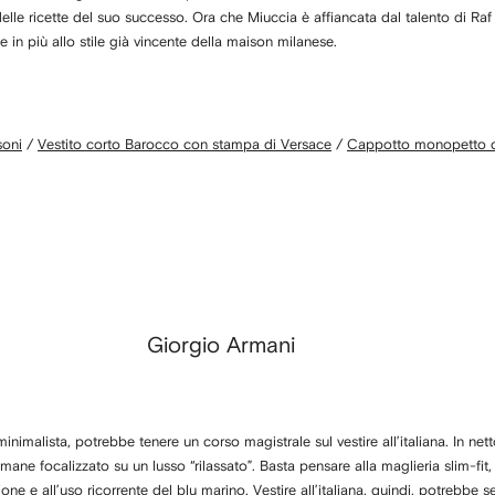
 delle ricette del suo successo. Ora che Miuccia è affiancata dal talento di Ra
ne in più allo stile già vincente della maison milanese.
soni
/
Vestito corto Barocco con stampa di Versace
/
Cappotto monopetto c
Giorgio Armani
nimalista, potrebbe tenere un corso magistrale sul vestire all’italiana. In net
rimane focalizzato su un lusso “rilassato”. Basta pensare alla maglieria slim-fit
ione e all’uso ricorrente del blu marino. Vestire all’italiana, quindi, potrebbe