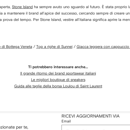
 aperta,
Stone Island
ha sempre avuto uno sguardo al futuro. È stata proprio l
dia a mantenere il brand all’apice del successo, cercando sempre di creare u
a prova del tempo. Per Stone Island, vestire all’italiana significa aprire la me
e di Bottega Veneta
/
Top a righe di Sunnei
/
Giacca leggera con cappuccio 
Ti potrebbero interessare anche...
Il grande ritorno dei brand sportswear italiani
Le migliori boutique di sneakers
Guida alle taglie della borsa Loulou di Saint Laurent
RICEVI AGGIORNAMENTI VIA
Email
ezionate per te,