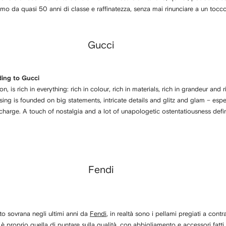
imo da quasi 50 anni di classe e raffinatezza, senza mai rinunciare a un to
Gucci
ding to Gucci
hion, is rich in everything: rich in colour, rich in materials, rich in grandeur and 
essing is founded on big statements, intricate details and glitz and glam – espe
harge. A touch of nostalgia and a lot of unapologetic ostentatiousness defin
Fendi
o sovrana negli ultimi anni da
Fendi
, in realtà sono i pellami pregiati a cont
è proprio quella di puntare sulla qualità, con abbigliamento e accessori fatti 