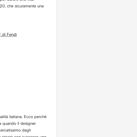
020, che sicuramente una
 di Fendi
lità italiana. Ecco perché
Da quando il designer
cercatissimo dagli
r creare con successo uno