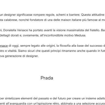
 designer significasse rompere regole, schemi e barriere. Questa attitudine è 
ista calabrese, nonché fondatore di una delle maison italiane più famose al 
, Donatella Versace ha portato avanti la visione massimalista del fratello. Ba
dettagli dorati e, ovviamente, all’inconfondibile motivo Medusa.
ersace
di oggi, sempre legato alle origini, la filosofia alla base del successo
 estro e vitalità. Siamo sicuri che questi principi rimarranno anche quando in fut
ova generazione di designer.
Prada
per sintetizzare elementi del passato e del futuro per creare un insieme adatt
nti all’avanguardia con un’ispirazione rétro, abbinata a una selezione accura