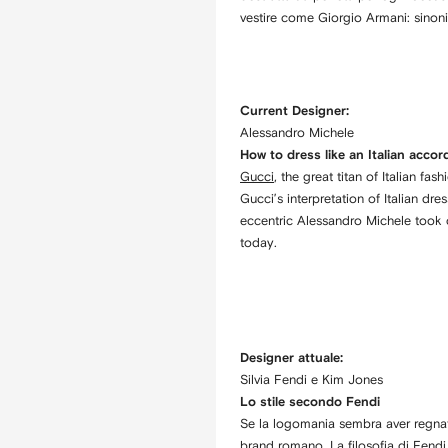
vestire come Giorgio Armani: sinon
Current Designer:
Alessandro Michele
How to dress like an Italian accor
Gucci
, the great titan of Italian fas
Gucci’s interpretation of Italian dr
eccentric Alessandro Michele took c
today.
Designer attuale:
Silvia Fendi e Kim Jones
Lo stile secondo Fendi
Se la logomania sembra aver regnat
brand romano. La filosofia di Fendi 