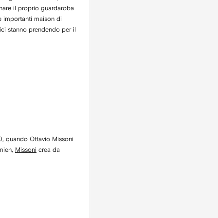
onare il proprio guardaroba
te importanti maison di
rici stanno prendendo per il
’50, quando Ottavio Missoni
émien,
Missoni
crea da