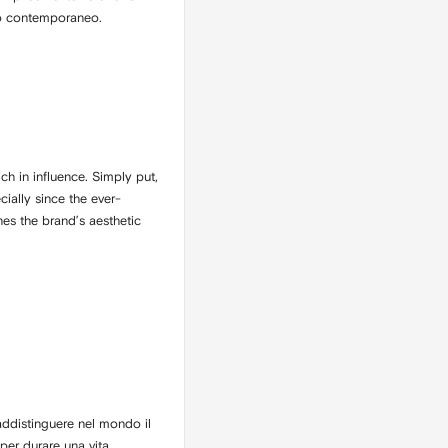
cco contemporaneo.
rich in influence. Simply put,
cially
since the ever-
es the brand’s aesthetic
raddistinguere nel mondo il
per durare una vita.