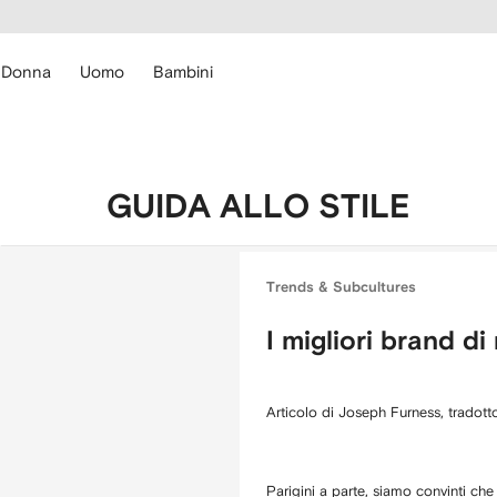
cessibilità
Vai ai
u
contenuti
ARFETCH
Donna
Uomo
Bambini
GUIDA ALLO STILE
Trends & Subcultures
I migliori brand d
Articolo di Joseph Furness, tradot
Parigini a parte, siamo convinti ch