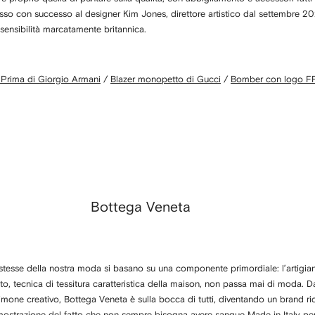
esso con successo al designer Kim Jones, direttore artistico dal settembre 2
 sensibilità marcatamente britannica.
 Prima di Giorgio Armani
/
Blazer monopetto di Gucci
/
Bomber con logo FF
Bottega Veneta
tesse della nostra moda si basano su una componente primordiale: l’artigiana
iato, tecnica di tessitura caratteristica della maison, non passa mai di moda. 
timone creativo, Bottega Veneta è sulla bocca di tutti, diventando un brand ri
mostrazione del fatto che non sempre bisogna avere sangue Made in Italy pe