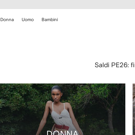
cessibilità
Vai ai
u
contenuti
ARFETCH
Donna
Uomo
Bambini
Saldi PE26: 
DONNA