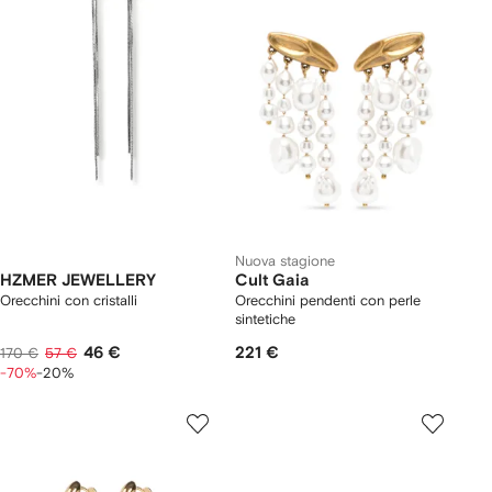
Nuova stagione
HZMER JEWELLERY
Cult Gaia
Orecchini con cristalli
Orecchini pendenti con perle
sintetiche
46 €
221 €
170 €
57 €
-70%
-20%