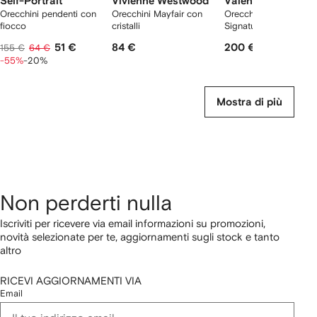
Self-Portrait
Vivienne Westwood
Valentino Garavan
Orecchini pendenti con
Orecchini Mayfair con
Orecchini VLogo
fiocco
cristalli
Signature con cristalli
51 €
84 €
200 €
155 €
64 €
-55%
-20%
Mostra di più
Non perderti nulla
Iscriviti per ricevere via email informazioni su promozioni,
novità selezionate per te, aggiornamenti sugli stock e tanto
altro
RICEVI AGGIORNAMENTI VIA
Email