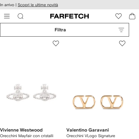
cessibilità
In arrivo |
Scopri le ultime novità
Vai ai
u
contenuti
ARFETCH
Filtra
Vivienne Westwood
Valentino Garavani
Orecchini Mayfair con cristalli
Orecchini VLogo Signature