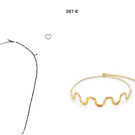
387 €