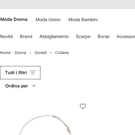
cessibilità
Vai ai
u
contenuti
ARFETCH
Moda Donna
Moda Uomo
Moda Bambini
sa
Novità
Brand
Abbigliamento
Scarpe
Borse
Accessor
recce
lla
Home - Donna
Gioielli
Collane
stiera
er
ostarti.
Tutti i filtri
Ordina per