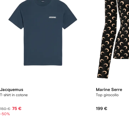
Jacquemus
Marine Serre
T-shirt in cotone
Top girocollo
75 €
199 €
150 €
-50%