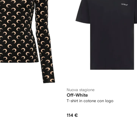
Nuova stagione
Off-White
T-shirt in cotone con logo
114 €