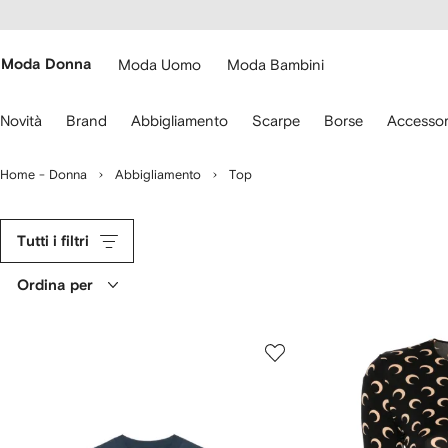
cessibilità
Vai ai
u
contenuti
ARFETCH
Moda Donna
Moda Uomo
Moda Bambini
sa
Novità
Brand
Abbigliamento
Scarpe
Borse
Accessor
recce
lla
Home - Donna
Abbigliamento
Top
stiera
er
ostarti.
Tutti i filtri
Ordina per