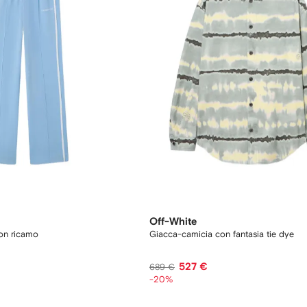
Off-White
con ricamo
Giacca-camicia con fantasia tie dye
527 €
689 €
-20%