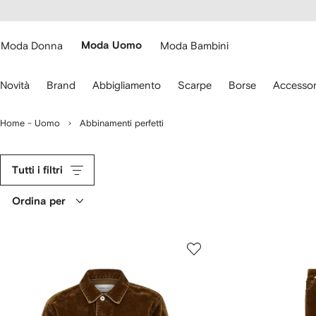
cessibilità
Vai ai
u
contenuti
ARFETCH
Moda Donna
Moda Uomo
Moda Bambini
sa
Novità
Brand
Abbigliamento
Scarpe
Borse
Accessor
recce
lla
Home - Uomo
Abbinamenti perfetti
stiera
er
ostarti.
Tutti i filtri
Ordina per