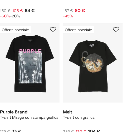
84 €
80 €
150 €
105 €
157 €
-30%
-20%
-45%
Offerta speciale
Offerta speciale
Purple Brand
Melt
T-shirt Mirage con stampa grafica
T-shirt con grafica
73 €
104 €
175 €
286 €
130 €