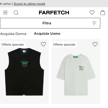
cessibilità
In arrivo |
Scopri le ultime novità
Vai ai
u
contenuti
ARFETCH
Filtra
Acquista Donna
Acquista Uomo
Offerta speciale
Offerta speciale