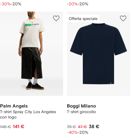
-30%
-20%
-20%
-20%
Offerta speciale
Palm Angels
Boggi Milano
T-shirt Spray City Los Angeles
T-shirt girocollo
con logo
141 €
38 €
145 €
79 €
47 €
-40%
-20%