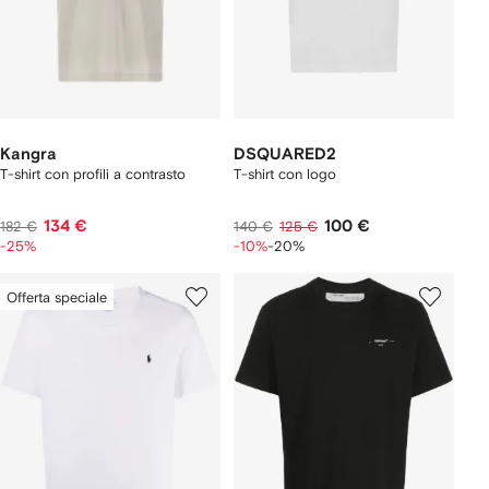
Kangra
DSQUARED2
T-shirt con profili a contrasto
T-shirt con logo
134 €
100 €
182 €
140 €
125 €
-25%
-10%
-20%
Offerta speciale