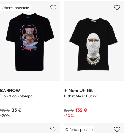
Offerta speciale
BARROW
Ih Nom Uh Nit
T-shirt con stampa
T-shirt Mask Future
83 €
132 €
110 €
198 €
-20%
-30%
Offerta speciale