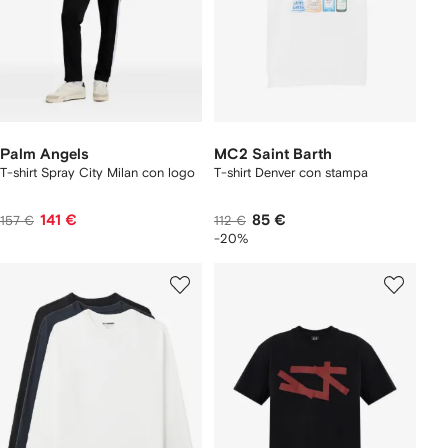
Palm Angels
MC2 Saint Barth
T-shirt Spray City Milan con logo
T-shirt Denver con stampa
141 €
85 €
157 €
112 €
-20%