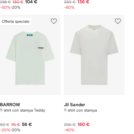
104 €
136 €
288 €
130 €
350 €
-50%
-20%
-60%
Offerta speciale
BARROW
Jil Sander
T-shirt con stampa Teddy
T-shirt con stampa
56 €
160 €
90 €
70 €
290 €
-20%
-20%
-40%