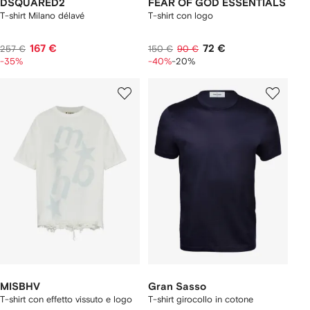
DSQUARED2
FEAR OF GOD ESSENTIALS
T-shirt Milano délavé
T-shirt con logo
167 €
72 €
257 €
150 €
90 €
-35%
-40%
-20%
MISBHV
Gran Sasso
T-shirt con effetto vissuto e logo
T-shirt girocollo in cotone