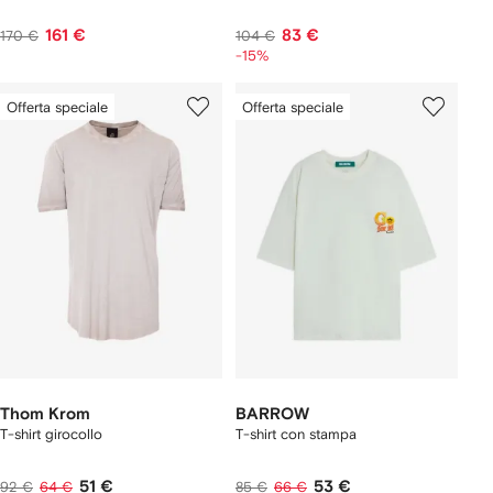
161 €
83 €
170 €
104 €
-15%
Offerta speciale
Offerta speciale
Thom Krom
BARROW
T-shirt girocollo
T-shirt con stampa
51 €
53 €
92 €
64 €
85 €
66 €