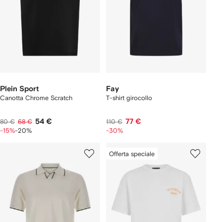
Plein Sport
Fay
Canotta Chrome Scratch
T-shirt girocollo
54 €
77 €
80 €
68 €
110 €
-15%
-20%
-30%
Offerta speciale