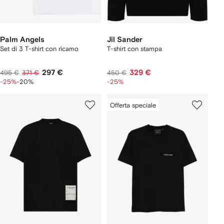
Palm Angels
Jil Sander
Set di 3 T-shirt con ricamo
T-shirt con stampa
297 €
329 €
495 €
371 €
450 €
-25%
-20%
-25%
Offerta speciale