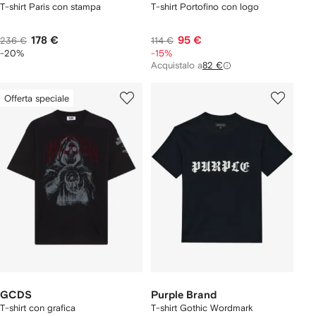
T-shirt Paris con stampa
T-shirt Portofino con logo
178 €
95 €
236 €
114 €
-20%
-15%
Acquistalo a
82 €
Offerta speciale
GCDS
Purple Brand
T-shirt con grafica
T-shirt Gothic Wordmark