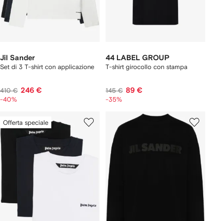
Jil Sander
44 LABEL GROUP
Set di 3 T-shirt con applicazione
T-shirt girocollo con stampa
246 €
89 €
410 €
145 €
-40%
-35%
Offerta speciale