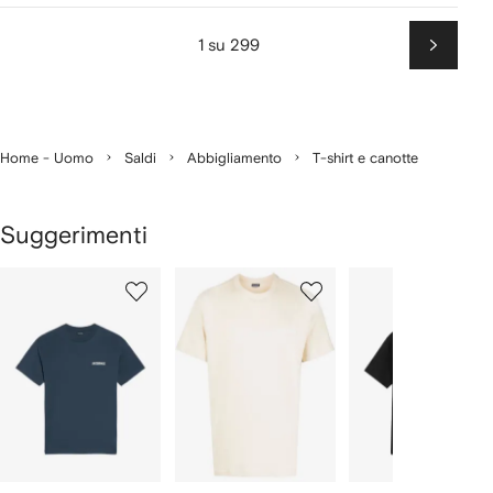
1 su 299
Succes
Home - Uomo
Saldi
Abbigliamento
T-shirt e canotte
Suggerimenti
Mostra
1
2
3
su
su
su
i
12
12
12
2
lementi