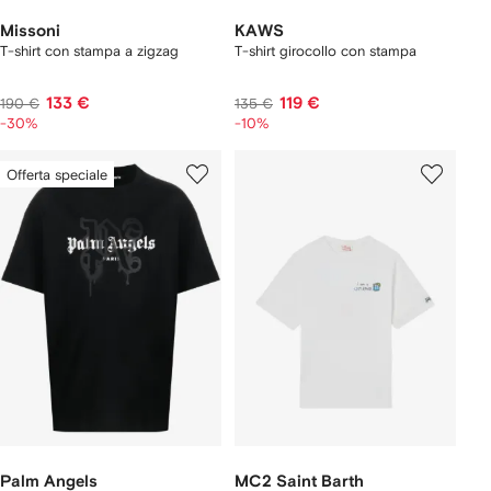
Missoni
KAWS
T-shirt con stampa a zigzag
T-shirt girocollo con stampa
133 €
119 €
190 €
135 €
-30%
-10%
Offerta speciale
Palm Angels
MC2 Saint Barth