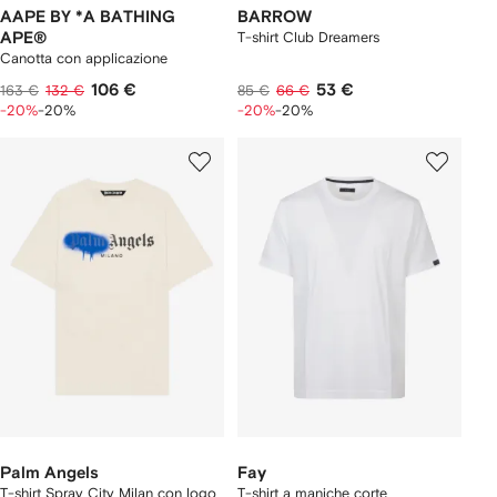
AAPE BY *A BATHING
BARROW
APE®
T-shirt Club Dreamers
Canotta con applicazione
106 €
53 €
163 €
132 €
85 €
66 €
-20%
-20%
-20%
-20%
Palm Angels
Fay
T-shirt Spray City Milan con logo
T-shirt a maniche corte