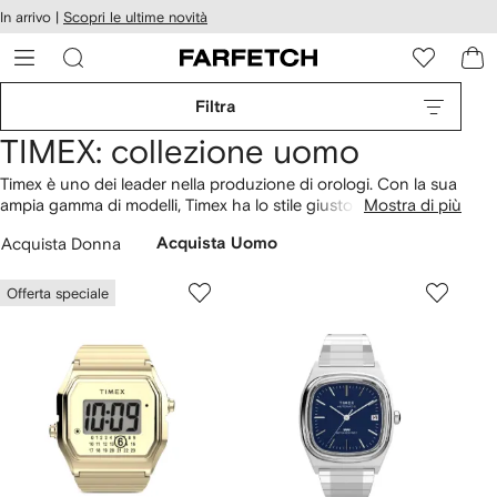
cessibilità
In arrivo |
Scopri le ultime novità
Vai ai
u
contenuti
ARFETCH
Filtra
TIMEX: collezione uomo
Timex è uno dei leader nella produzione di orologi. Con la sua
ampia gamma di modelli, Timex ha lo stile giusto per ogni
Mostra di più
occasione e cliente. Dagli spogliatoi alle sale del consiglio, c'è
Acquista Donna
Acquista Uomo
sempre un orologio Timex che fa al caso tuo. Scopri la nuova
collezione di orologi su FARFETCH e lasciati ispirare dalla
moda uomo
dei migliori brand del momento.
Offerta speciale