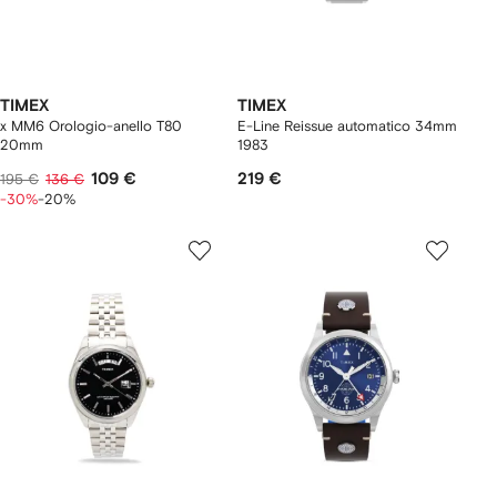
TIMEX
TIMEX
x MM6 Orologio-anello T80
E-Line Reissue automatico 34mm
20mm
1983
109 €
219 €
195 €
136 €
-30%
-20%