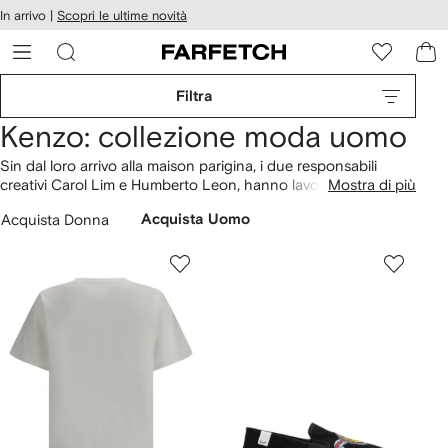
cessibilità
In arrivo |
Scopri le ultime novità
Vai ai
u
contenuti
ARFETCH
Filtra
Kenzo: collezione moda uomo
Sin dal loro arrivo alla maison parigina, i due responsabili
creativi Carol Lim e Humberto Leon, hanno lavorato per
Mostra di più
tenere vivo lo spirito creativo, libero e colorato del fondatore
Acquista Donna
Acquista Uomo
Kenzo Takada, pur aggiungendo alle collezioni il loro tocco
urban. Il risultato è stato incredibile e oggi la collezione uomo
di Kenzo lo dimostra. Scoprila su FARFETCH e completa il
look con una
borsa da uomo
dei migliori brand.