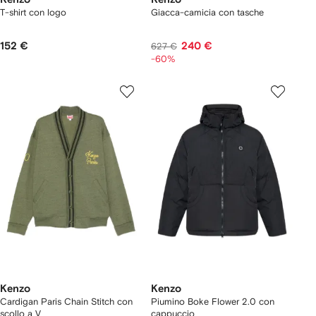
T-shirt con logo
Giacca-camicia con tasche
152 €
240 €
627 €
-60%
Kenzo
Kenzo
Cardigan Paris Chain Stitch con
Piumino Boke Flower 2.0 con
scollo a V
cappuccio