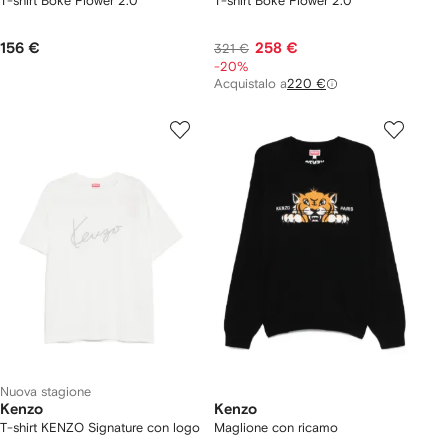
T-shirt Boke Flower 2.0
T-shirt Boke Flower 2.0
156 €
258 €
321 €
-20%
Acquistalo a
220 €
Nuova stagione
Kenzo
Kenzo
T-shirt KENZO Signature con logo
Maglione con ricamo