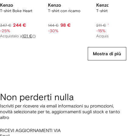
Kenzo
Kenzo
Kenzo
T-shirt Boke Heart
T-shirt con ricamo
T-shirt con stampa
244 €
98 €
170 €
347 €
144 €
211 €
-25%
-30%
-15%
Acquistalo a
101 €
Acquistalo a
74 €
Mostra di più
Non perderti nulla
Iscriviti per ricevere via email informazioni su promozioni,
novità selezionate per te, aggiornamenti sugli stock e tanto
altro
RICEVI AGGIORNAMENTI VIA
Email