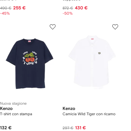
255 €
430 €
490 €
872 €
-45%
-50%
Nuova stagione
Kenzo
Kenzo
T-shirt con stampa
Camicia Wild Tiger con ricamo
132 €
131 €
297 €