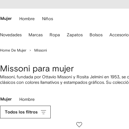
cesibilidad
Ir al
contenido
ARFETCH
principal
Mujer
Hombre
Niños
iliza
Novedades
Marcas
Ropa
Zapatos
Bolsos
Accesorio
s
lechas
el
Home De Mujer
Missoni
eclado
ara
esplazarte.
Missoni para mujer
Missoni, fundada por Ottavio Missoni y Rosita Jelmini en 1953, se 
clásicos con colores llamativos y estampados gráficos. Su colecc
zapatos
contemporáneos para cualquier ocasión,
relojes
con correa
como cuadernos y albornoces, y mucho más.
Mujer
Hombre
Todos los filtros