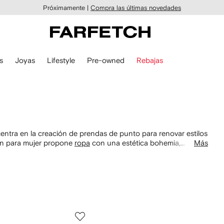
Próximamente |
Compra las últimas novedades
s
Joyas
Lifestyle
Pre-owned
Rebajas
centra en la creación de prendas de punto para renovar estilos
ión para mujer propone
ropa
con una estética bohemia,
Más
s de su característico tejido italiano,
artículos para el hogar
,