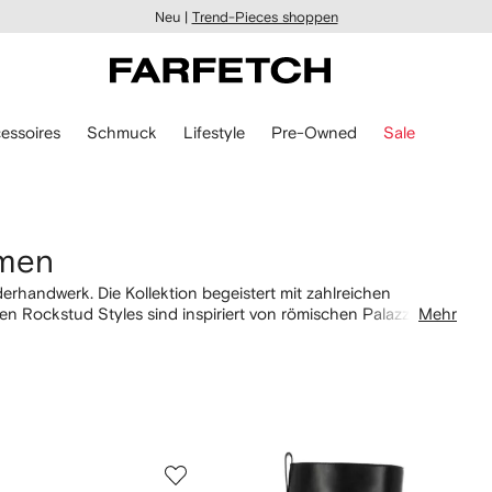
Neu |
Trend-Pieces shoppen
essoires
Schmuck
Lifestyle
Pre-Owned
Sale
amen
erhandwerk. Die Kollektion begeistert mit zahlreichen
n Rockstud Styles sind inspiriert von römischen Palazzos
Mehr
lentino Garavani Stiefel mit einer passenden
Tasche
, oder