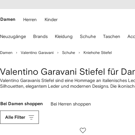
rierefreiheit
eiter zum
auptmenü
RFETCH
Damen
Herren
Kinder
erwenden
Neuzugänge
Brands
Kleidung
Schuhe
Taschen
Acc
ie
ie
eiltasten
Damen
Valentino Garavani
Schuhe
Kniehohe Stiefel
ur
avigation.
Valentino Garavani Stiefel für D
Valentino Garavanis Stiefel sind eine Hommage an italienisches Led
Silhouetten, elegantem Leder und modernen Designs. Die ikonische
und zelebrieren Tradition und Liebe zum Detail. Tragen Sie Ihre Va
entdecken Sie die komplette Auswahl an
Schuhen
.
Bei Damen shoppen
Bei Herren shoppen
Alle Filter