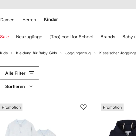
rierefreiheit
eiter zum
auptmenü
RFETCH
Damen
Herren
Kinder
erwenden
Sale
Neuzugänge
(Too) cool for School
Brands
Baby 
ie
ie
eiltasten
Kids
Kleidung für Baby Girls
Jogginganzug
Klassischer Jogging
ur
avigation.
Alle Filter
Sortieren
Promotion
Promotion