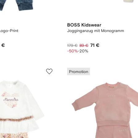
BOSS Kidswear
Logo-Print
Jogginganzug mit Monogramm
 €
71 €
179 €
89 €
-50%
-20%
Promotion