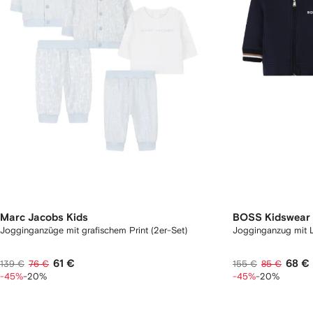
Marc Jacobs Kids
BOSS Kidswear
Jogginganzüge mit grafischem Print (2er-Set)
Jogginganzug mit 
61 €
68 €
139 €
76 €
155 €
85 €
-45%
-20%
-45%
-20%