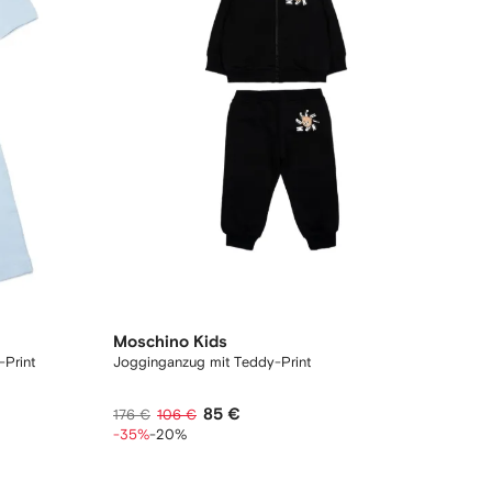
Moschino Kids
-Print
Jogginganzug mit Teddy-Print
85 €
176 €
106 €
-35%
-20%