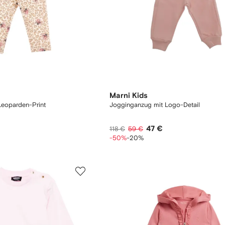
Marni Kids
Leoparden-Print
Jogginganzug mit Logo-Detail
47 €
118 €
59 €
-50%
-20%