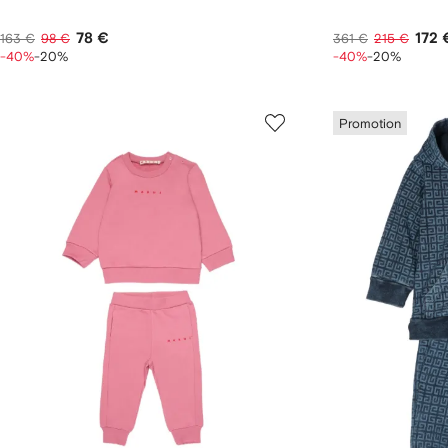
78 €
172 
163 €
98 €
361 €
215 €
-40%
-20%
-40%
-20%
Promotion