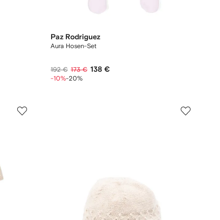
Paz Rodriguez
Aura Hosen-Set
138 €
192 €
173 €
-10%
-20%