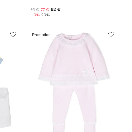
62 €
86 €
77 €
-10%
-20%
Promotion