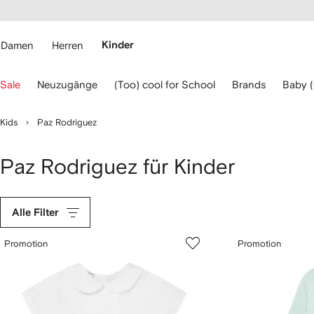
rierefreiheit
eiter zum
auptmenü
RFETCH
Damen
Herren
Kinder
erwenden
Sale
Neuzugänge
(Too) cool for School
Brands
Baby 
ie
ie
eiltasten
Kids
Paz Rodriguez
ur
avigation.
Paz Rodriguez für Kinder
Alle Filter
Promotion
Promotion