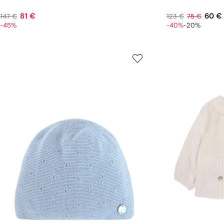
81 €
60 €
147 €
123 €
75 €
-45%
-40%
-20%