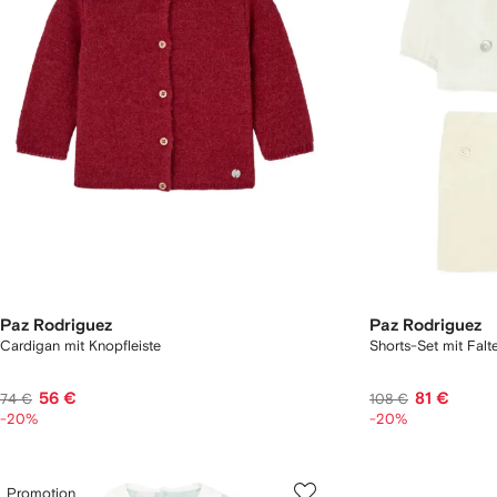
Paz Rodriguez
Paz Rodriguez
Cardigan mit Knopfleiste
Shorts-Set mit Falt
56 €
81 €
74 €
108 €
-20%
-20%
Promotion