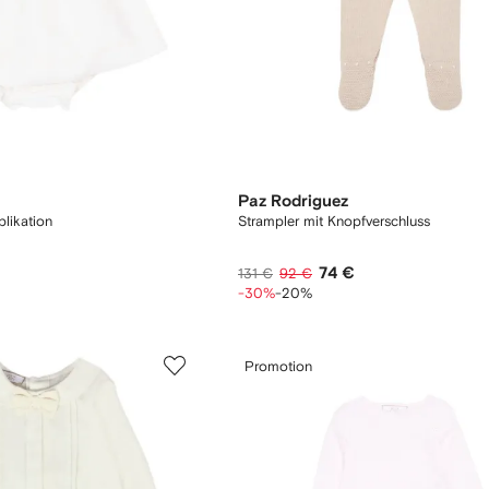
Paz Rodriguez
plikation
Strampler mit Knopfverschluss
74 €
131 €
92 €
-30%
-20%
Promotion