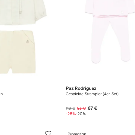
Paz Rodriguez
en
Gestrickte Strampler (4er-Set)
67 €
119 €
83 €
-25%
-20%
Promotion