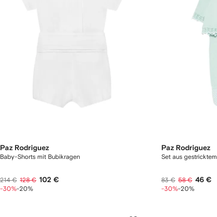
Paz Rodriguez
Paz Rodriguez
Baby-Shorts mit Bubikragen
Set aus gestrickte
102 €
46 €
214 €
128 €
83 €
58 €
-30%
-20%
-30%
-20%