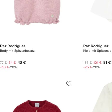
Paz Rodriguez
Paz Rodriguez
Body mit Spitzenbesatz
Kleid mit Spitzenap
43 €
81 €
77 €
54 €
136 €
101 €
-30%
-20%
-25%
-20%