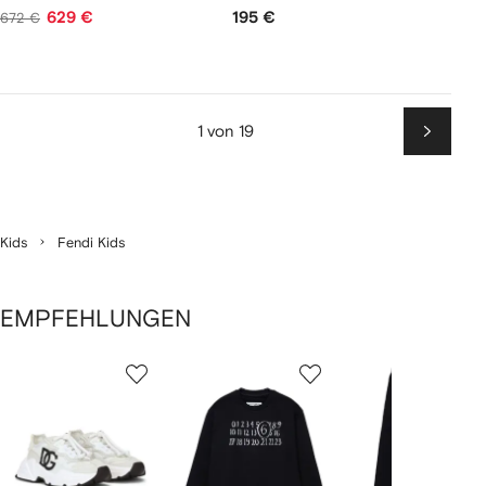
629 €
195 €
672 €
1 von 19
Weiter
Kids
Fendi Kids
EMPFEHLUNGEN
1
2
3
von
von
von
von
2
12
12
12
rtikel(n)
zeigen