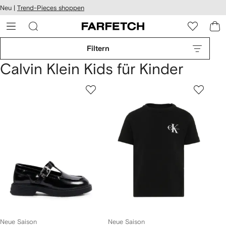
rierefreiheit
Neu |
Trend-Pieces shoppen
eiter zum
auptmenü
RFETCH
Filtern
Calvin Klein Kids für Kinder
Neue Saison
Neue Saison