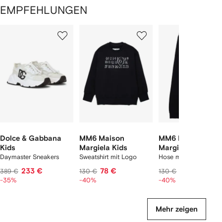
EMPFEHLUNGEN
1
2
3
von
von
von
von
2
12
12
12
rtikel(n)
zeigen
Dolce & Gabbana
MM6 Maison
MM6 Maison
Kids
Margiela Kids
Margiela Kids
Daymaster Sneakers
Sweatshirt mit Logo
Hose mit Saumschlitz
233 €
78 €
78 €
389 €
130 €
130 €
-35%
-40%
-40%
Mehr zeigen