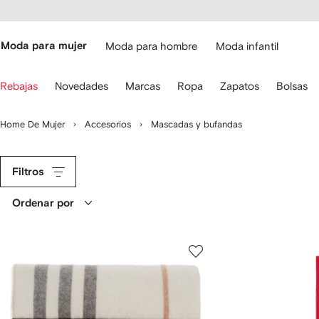
cesibilidad
Ir al
contenido
ARFETCH
principal
Moda para mujer
Moda para hombre
Moda infantil
iliza
Rebajas
Novedades
Marcas
Ropa
Zapatos
Bolsas
s
lechas
el
Home De Mujer
Accesorios
Mascadas y bufandas
eclado
ara
avegar.
Filtros
Ordenar por