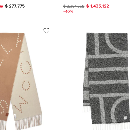
$ 277.775
$ 1.435.122
19
$ 2.384.552
-40%