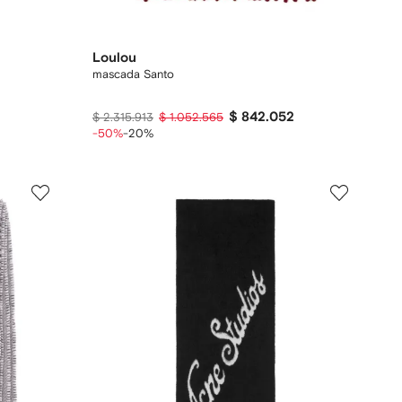
Loulou
mascada Santo
$ 842.052
$ 2.315.913
$ 1.052.565
-50%
-20%