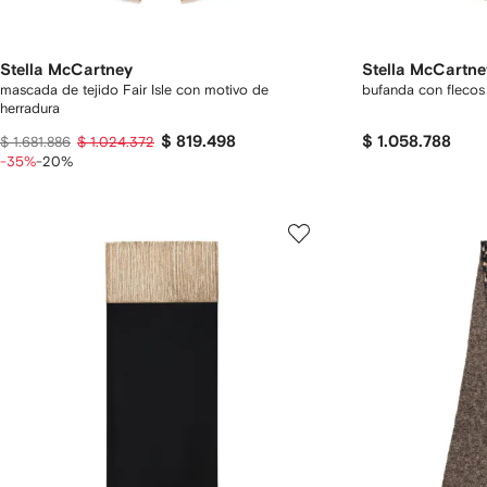
Stella McCartney
Stella McCartne
mascada de tejido Fair Isle con motivo de
bufanda con flecos
herradura
$ 819.498
$ 1.058.788
$ 1.681.886
$ 1.024.372
-35%
-20%