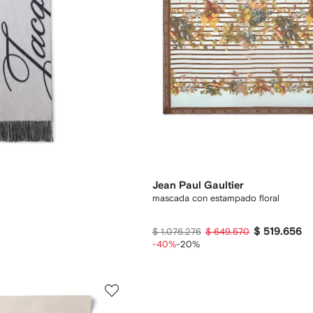
Jean Paul Gaultier
mascada con estampado floral
$ 519.656
$ 1.076.276
$ 649.570
-40%
-20%