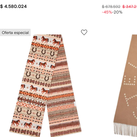
$ 4.580.024
$ 678.592
$ 347.2
-45%
-20%
Oferta especial