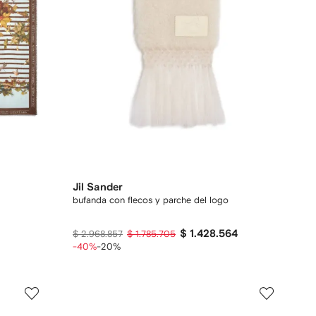
Jil Sander
bufanda con flecos y parche del logo
$ 1.428.564
$ 2.968.857
$ 1.785.705
-40%
-20%