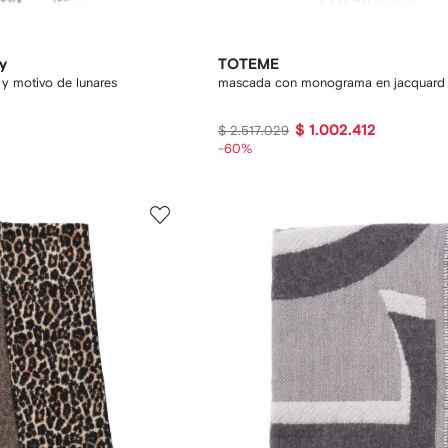
y
TOTEME
 y motivo de lunares
mascada con monograma en jacquard
$ 1.002.412
$ 2.517.029
-60%